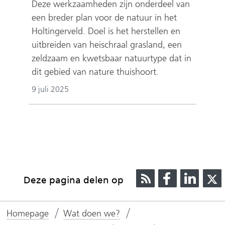
Deze werkzaamheden zijn onderdeel van
een breder plan voor de natuur in het
Holtingerveld. Doel is het herstellen en
uitbreiden van heischraal grasland, een
zeldzaam en kwetsbaar natuurtype dat in
dit gebied van nature thuishoort.
9 juli 2025
R
D
D
Deze pagina delen op
S
e
e
S
l
l
l
Homepage
Wat doen we?
e
e