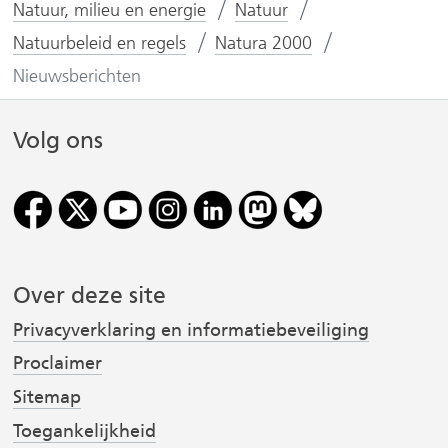
n
n
Natuur, milieu en energie
Natuur
o
o
Natuurbeleid en regels
Natura 2000
p
p
Nieuwsberichten
F
L
(
a
i
Volg ons
v
c
n
e
k
r
b
e
o
d
i
o
I
j
k
n
Over deze site
(
(
s
Privacyverklaring en informatiebeveiliging
v
v
t
e
e
Proclaimer
r
r
Sitemap
w
w
Toegankelijkheid
i
i
r