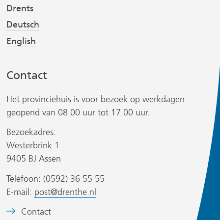
Drents
j
j
s
s
Deutsch
t
t
English
n
n
a
a
Contact
a
a
r
r
Het provinciehuis is voor bezoek op werkdagen
e
e
r
geopend van 08.00 uur tot 17.00 uur.
e
e
n
n
Bezoekadres:
a
a
Westerbrink 1
n
n
9405 BJ Assen
d
d
s
Telefoon: (0592) 36 55 55
e
e
i
E-mail:
post@drenthe.nl
r
r
t
e
e
B
Contact