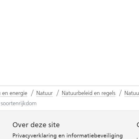
e)
e)
rwijst
ar
n
dere
bsite)
u en energie
Natuur
Natuurbeleid en regels
Natuu
e soortenrijkdom
Over deze site
Privacyverklaring en informatiebeveiliging