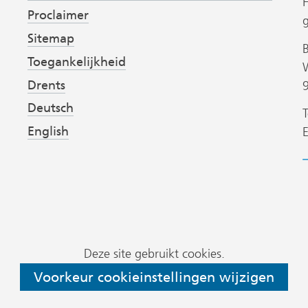
Proclaimer
Sitemap
Toegankelijkheid
Drents
Deutsch
T
English
B
h
v
P
Deze site gebruikt cookies.
D
Voorkeur cookieinstellingen wijzigen