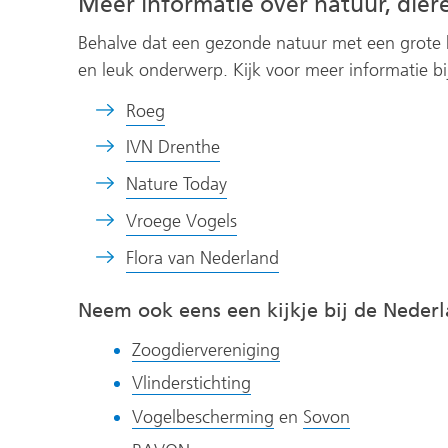
Meer informatie over natuur, dier
Behalve dat een gezonde natuur met een grote bio
en leuk onderwerp. Kijk voor meer informatie bi
(verwijst
Roeg
naar
(verwijst
IVN Drenthe
een
naar
(verwijst
Nature Today
andere
een
naar
website)
(verwijst
Vroege Vogels
andere
een
naar
website)
(verwijst
Flora van Nederland
andere
een
naar
website)
andere
Neem ook eens een kijkje bij de Nederl
een
website)
andere
(verwijst
Zoogdiervereniging
website)
naar
(verwijst
Vlinderstichting
een
naar
(verwijst
(verwijst
Vogelbescherming
en
Sovon
andere
een
naar
naar