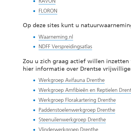
(verwijst
RAVON
website)
andere
een
een
naar
(verwijst
FLORON
website)
andere
andere
een
naar
website)
website)
andere
Op deze sites kunt u natuurwaarnemin
een
website)
andere
(verwijst
Waarneming.nl
website)
naar
(verwijst
NDFF Verspreidingsatlas
een
naar
andere
Zou u zich graag actief willen inzetten
een
website)
hier informatie over Drentse vrijwilli
andere
website)
(verwijst
Werkgroep Avifauna Drenthe
naar
Werkgroep Amfibieën en Reptielen Dren
een
(verwij
Werkgroep Florakartering Drenthe
andere
naar
(verwij
Paddenstoelenwerkgroep Drenthe
website)
een
naar
(verwijst
Steenuilenwerkgroep Drenthe
ander
een
naar
(verwijst
Vlinderwerkgroep Drenthe