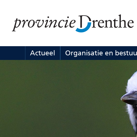
Ga
naar
de
inhoud
Actueel
Organisatie en bestuu
Actueel
Uitklappen