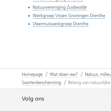
websit
andere
een
naar
(verwijst
Natuurvereniging Zuidwolde
websit
andere
een
naar
(ve
Werkgroep Vissen Groningen Drenthe
website)
andere
een
na
(verwijst
Vleermuiswerkgroep Drenthe
website)
andere
ee
naar
website)
an
een
we
andere
website)
Homepage
Wat doen we?
Natuur, milie
Soortenbescherming
Belang van natuurlijk
Volg ons