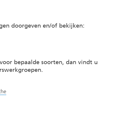
gen doorgeven en/of bekijken:
 voor bepaalde soorten, dan vindt u
gerswerkgroepen.
(verwijst
the
naar
st
een
st
andere
website)
e