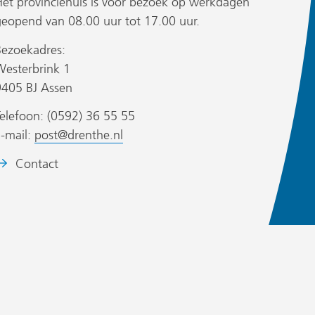
Het provinciehuis is voor bezoek op werkdagen
geopend van 08.00 uur tot 17.00 uur.
Bezoekadres:
Westerbrink 1
9405 BJ Assen
elefoon: (0592) 36 55 55
E-mail:
post@drenthe.nl
eeldmerk:
Contact
et
wapen
an
de
rovincie
renthe.