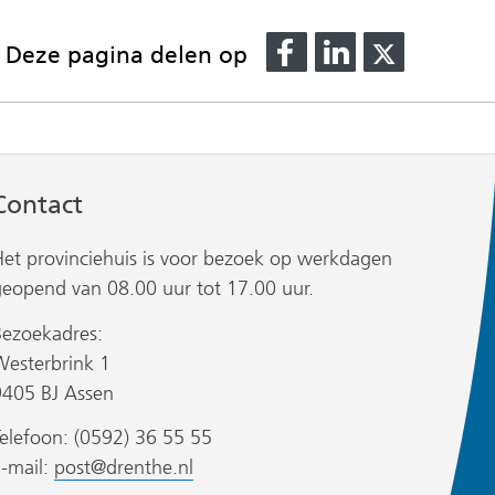
Delen
Delen
Delen
Deze pagina delen op
op
op
op
Facebook
LinkedIn
X
(verwijst
(verwijst
(verwijst
naar
naar
naar
een
een
een
Contact
andere
andere
andere
website)
website)
website)
Het provinciehuis is voor bezoek op werkdagen
geopend van 08.00 uur tot 17.00 uur.
Bezoekadres:
Westerbrink 1
9405 BJ Assen
elefoon: (0592) 36 55 55
E-mail:
post@drenthe.nl