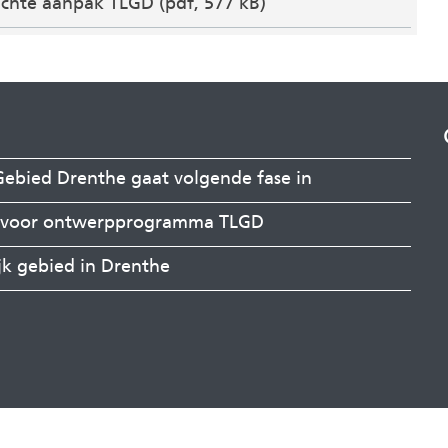
richte aanpak TLGD
(pdf, 577 kB)
ebied Drenthe gaat volgende fase in
en voor ontwerpprogramma TLGD
jk gebied in Drenthe