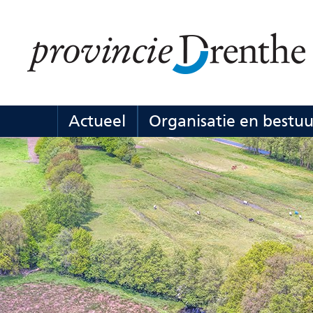
Ga
naar
de
inhoud
Actueel
Organisatie en bestuu
Actueel
Uitklappen