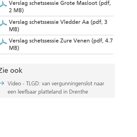
Verslag schetssessie Grote Masloot
(pdf,
2 MB)
Verslag schetssessie Vledder Aa
(pdf, 3
MB)
Verslag schetssessie Zure Venen
(pdf, 4.7
MB)
Zie ook
Video - TLGD: van vergunningenslot naar
(verwijst
een leefbaar platteland in Drenthe
naar
een
andere
website)