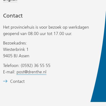
a
a
a
a
Contact
r
r
e
e
r
Het provinciehuis is voor bezoek op werkdagen
e
e
geopend van 08.00 uur tot 17.00 uur.
n
n
a
a
Bezoekadres:
n
n
Westerbrink 1
d
d
s
9405 BJ Assen
e
e
i
Telefoon: (0592) 36 55 55
r
r
t
E-mail:
post@drenthe.nl
e
e
w
w
)
B
Contact
e
e
e
b
b
e
s
s
l
i
i