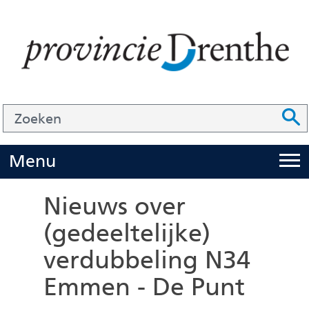
Ga
naar
de
inhoud
Zoek
Z
Z
o
e
U
Menu
i
k
t
e
Nieuws over
k
n
(gedeeltelijke)
l
verdubbeling N34
a
p
Emmen - De Punt
p