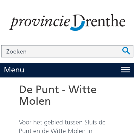
Ga
naar
de
inhoud
Zoek
Z
Z
o
e
U
Menu
i
k
t
e
De Punt - Witte
k
n
Molen
l
a
p
Voor het gebied tussen Sluis de
p
Punt en de Witte Molen in