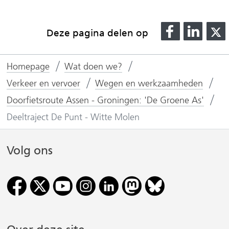
D
D
Deze pagina delen op
e
e
l
l
l
Homepage
Wat doen we?
e
e
n
n
Verkeer en vervoer
Wegen en werkzaamheden
o
o
Doorfietsroute Assen - Groningen: 'De Groene As'
p
p
Deeltraject De Punt - Witte Molen
F
L
(
a
i
Volg ons
v
c
n
e
k
r
b
e
o
d
i
o
I
j
k
n