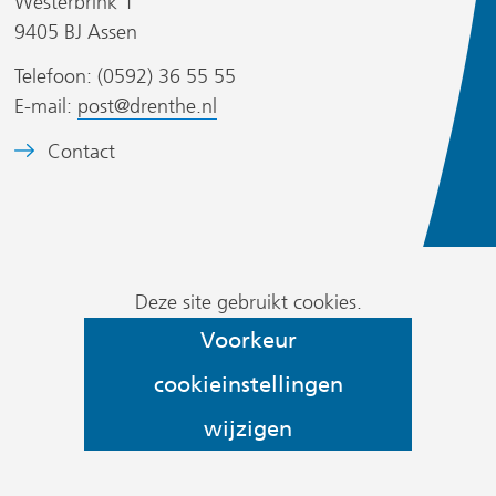
Westerbrink 1
n
n
9405 BJ Assen
d
d
s
Telefoon: (0592) 36 55 55
e
e
i
E-mail:
post@drenthe.nl
r
r
t
e
e
B
Contact
w
w
)
e
e
e
e
b
b
l
s
s
d
i
i
Cookievoorkeur
m
Deze site gebruikt cookies.
t
t
wijzigen
e
Voorkeur
e
e
r
)
)
cookieinstellingen
k
:
wijzigen
h
e