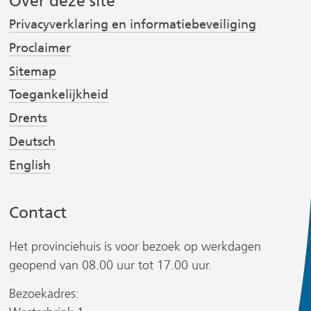
Over deze site
(
(
s
Privacyverklaring en informatiebeveiliging
v
v
t
e
e
Proclaimer
r
r
Sitemap
w
w
Toegankelijkheid
i
i
r
Drents
j
j
s
s
Deutsch
t
t
English
n
n
a
a
Contact
a
a
r
r
Het provinciehuis is voor bezoek op werkdagen
e
e
r
geopend van 08.00 uur tot 17.00 uur.
e
e
n
n
Bezoekadres:
a
a