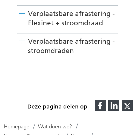
e
n
Verplaatsbare afrastering -
Flexinet + stroomdraad
Verplaatsbare afrastering -
U
stroomdraden
i
t
k
l
a
D
D
p
Deze pagina delen op
e
e
p
l
l
l
e
Homepage
Wat doen we?
e
e
n