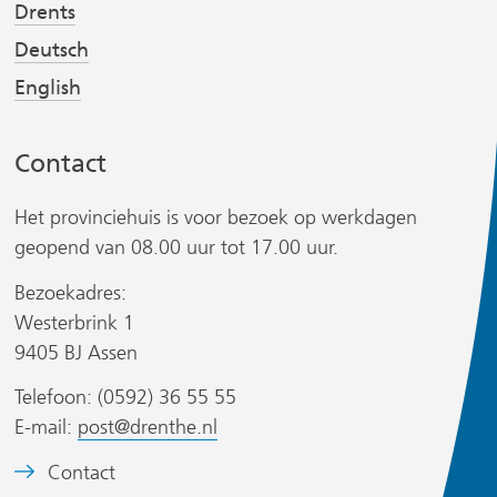
Drents
j
j
s
s
Deutsch
t
t
English
n
n
a
a
Contact
a
a
r
r
Het provinciehuis is voor bezoek op werkdagen
e
e
r
geopend van 08.00 uur tot 17.00 uur.
e
e
n
n
Bezoekadres:
a
a
Westerbrink 1
n
n
9405 BJ Assen
d
d
s
Telefoon: (0592) 36 55 55
e
e
i
E-mail:
post@drenthe.nl
r
r
t
e
e
B
Contact
w
w
)