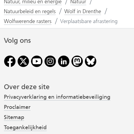
n
n
Natuur, milieu en energie
Natuur
o
o
Natuurbeleid en regels
Wolf in Drenthe
p
p
Wolfwerende rasters
Verplaatsbare afrastering
F
L
(
a
i
Volg ons
v
c
n
e
k
r
b
e
o
d
i
o
I
j
k
n
Over deze site
(
(
s
Privacyverklaring en informatiebeveiliging
v
v
t
e
e
Proclaimer
r
r
Sitemap
w
w
Toegankelijkheid
i
i
r