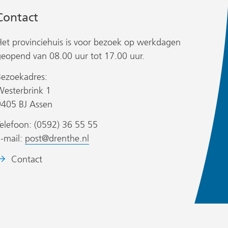
een
een
een
Contact
andere
andere
andere
website)
website)
website)
Het provinciehuis is voor bezoek op werkdagen
geopend van 08.00 uur tot 17.00 uur.
Bezoekadres:
Westerbrink 1
9405 BJ Assen
elefoon: (0592) 36 55 55
E-mail:
post@drenthe.nl
eeldmerk:
Contact
et
wapen
an
de
rovincie