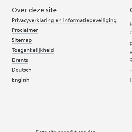
Over deze site
Privacyverklaring en informatiebeveiliging
Proclaimer
Sitemap
Toegankelijkheid
Drents
Deutsch
T
English
B
h
v
P