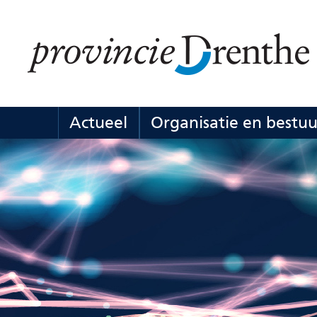
Ga
naar
de
inhoud
Actueel
Organisatie en bestuu
Actueel
Uitklappen