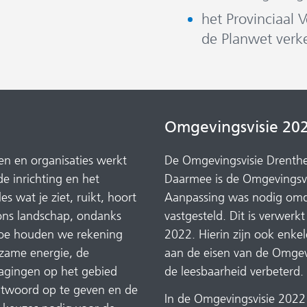
het Provinciaal 
de Planwet verke
Omgevingsvisie 20
n en organisaties werkt
De Omgevingsvisie Drenthe
e inrichting en het
Daarmee is de Omgevingsvis
s wat je ziet, ruikt, hoort
Aanpassing was nodig omda
 ons landschap, ondanks
vastgesteld. Dit is verwerk
? Hoe houden we rekening
2022. Hierin zijn ook enk
zame energie, de
aan de eisen van de Omgev
dagingen op het gebied
de leesbaarheid verbeterd.
ntwoord op te geven en de
In de Omgevingsvisie 2022 