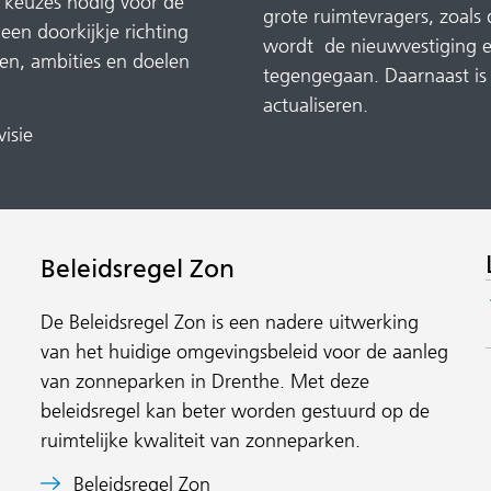
n keuzes nodig voor de
grote ruimtevragers, zoals
een doorkijkje richting
wordt de nieuwvestiging e
en, ambities en doelen
tegengegaan. Daarnaast is 
actualiseren.
(verwijst
isie
naar
een
andere
website)
Beleidsregel Zon
De Beleidsregel Zon is een nadere uitwerking
van het huidige omgevingsbeleid voor de aanleg
van zonneparken in Drenthe. Met deze
beleidsregel kan beter worden gestuurd op de
ruimtelijke kwaliteit van zonneparken.
Beleidsregel Zon