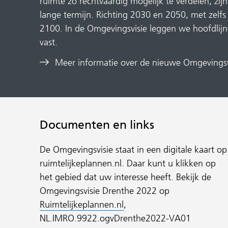
ruimte zo rechtvaardig mogelijk te verdelen, zij
lange termijn. Richting 2030 en 2050, met zelfs 
2100. In de Omgevingsvisie leggen we hoofdlijn
vast.
Meer informatie over de nieuwe Omgevingsv
Documenten en links
De Omgevingsvisie staat in een digitale kaart op
ruimtelijkeplannen.nl. Daar kunt u klikken op
het gebied dat uw interesse heeft. Bekijk de
Omgevingsvisie Drenthe 2022 op
(verwijst
Ruimtelijkeplannen.nl
,
naar
NL.IMRO.9922.ogvDrenthe2022-VA01