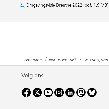
een
Omgevingsvisie Drenthe 2022
(pdf, 1.9 MB)
andere
website)
Homepage
Wat doen we?
Bouwen, won
Volg ons