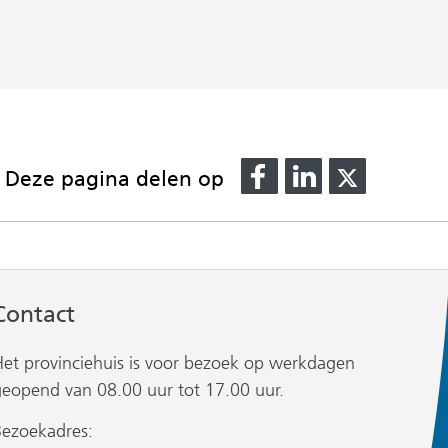
Delen
Delen
Delen
Deze pagina delen op
op
op
op
Facebook
LinkedIn
X
(verwijst
(verwijst
(verwijst
naar
naar
naar
een
een
een
Contact
andere
andere
andere
website)
website)
website)
Het provinciehuis is voor bezoek op werkdagen
geopend van 08.00 uur tot 17.00 uur.
Bezoekadres: