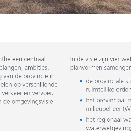
nthe een centraal
In de visie zijn vier w
elangen, ambities,
planvormen samenge
g van de provincie in
de provinciale s
elen op verschillende
ruimtelijke orde
, verkeer en vervoer,
het provinciaal 
n de omgevingsvisie
milieubeheer (W
het regionaal w
waterwetgeving