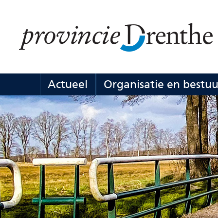
Ga
naar
de
inhoud
Actueel
Organisatie en bestuu
Actueel
Uitklappen