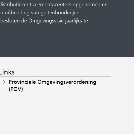
 distributiecentra en datacenters opgenomen en
n uitbreiding van geitenhouderijen
besloten de Omgevingsvisie jaarlijks te
Links
Provinciale Omgevingsverordening
(POV)