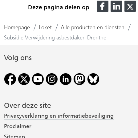
e
D
D
Deze pagina delen op
w
e
e
e
l
l
l
b
Homepage
Loket
Alle producten en diensten
e
e
s
n
n
Subsidie Verwijdering asbestdaken Drenthe
i
o
o
t
p
p
Volg ons
e
F
L
)
(
a
i
v
c
n
e
k
r
b
e
o
d
Over deze site
i
o
I
Privacyverklaring en informatiebeveiliging
j
k
n
Proclaimer
(
(
s
v
v
t
Sitemap