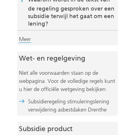
de regeling gesproken over een
subsidie terwijl het gaat om een
U
lening?
i
t
Meer
k
l
Wet- en regelgeving
a
p
Niet alle voorwaarden staan op de
p
webpagina. Voor de volledige regels kunt
e
u hier de officiële wetgeving bekijken:
n
Subsidieregeling stimuleringslening
(verwijst
verwijdering asbestdaken Drenthe
naar
een
Subsidie product
andere