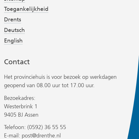
e
e
Toegankelijkheid
r
r
Drents
w
w
Deutsch
i
i
r
j
j
English
s
s
t
t
Contact
n
n
a
a
Het provinciehuis is voor bezoek op werkdagen
a
a
geopend van 08.00 uur tot 17.00 uur.
r
r
Bezoekadres:
e
e
r
Westerbrink 1
e
e
9405 BJ Assen
n
n
a
a
Telefoon: (0592) 36 55 55
n
n
E-mail:
post@drenthe.nl