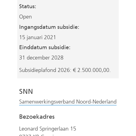
Status:
website)
Open
Ingangsdatum subsidie:
15 januari 2021
Einddatum subsidie:
31 december 2028
Subsidieplafond 2026: € 2.500.000,00.
SNN
(
Samenwerkingsverband Noord-Nederland
v
Bezoekadres
e
r
Leonard Springerlaan 15
w