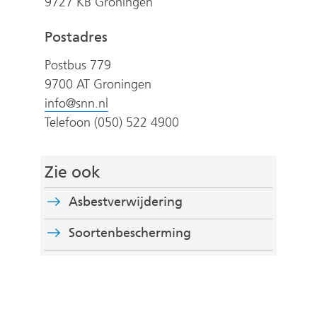
9727 KB Groningen
i
j
Postadres
s
Postbus 779
t
9700 AT Groningen
n
info@snn.nl
a
Telefoon (050) 522 4900
a
r
e
Zie ook
e
Asbestverwijdering
n
a
Soortenbescherming
n
d
e
r