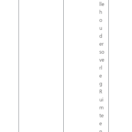
lle
h
o
u
d
er
so
ve
rl
e
g
R
ui
m
te
e
n