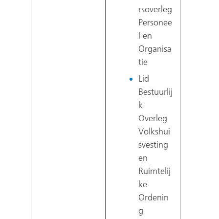
rsoverleg
Personee
l en
Organisa
tie
Lid
Bestuurlij
k
Overleg
Volkshui
svesting
en
Ruimtelij
ke
Ordenin
g