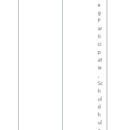
e
g
P
ar
ti
ci
p
at
ie
,
Sc
h
ul
d
h
ul