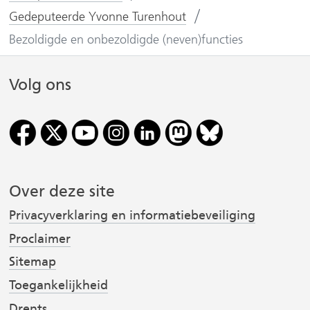
o
o
Gedeputeerde Yvonne Turenhout
p
p
Bezoldigde en onbezoldigde (neven)functies
F
L
(
a
i
Volg ons
v
c
n
e
k
r
b
e
o
d
i
o
I
j
k
n
Over deze site
(
(
s
Privacyverklaring en informatiebeveiliging
v
v
t
e
e
Proclaimer
r
r
Sitemap
w
w
Toegankelijkheid
i
i
r
Drents
j
j