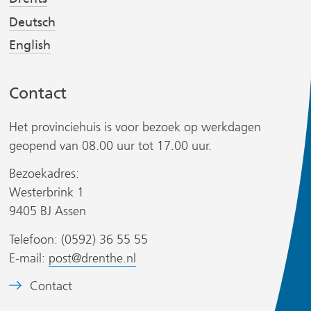
s
s
Deutsch
t
t
English
n
n
a
a
Contact
a
a
r
r
Het provinciehuis is voor bezoek op werkdagen
e
e
r
geopend van 08.00 uur tot 17.00 uur.
e
e
n
n
Bezoekadres:
a
a
Westerbrink 1
n
n
9405 BJ Assen
d
d
s
Telefoon: (0592) 36 55 55
e
e
i
E-mail:
post@drenthe.nl
r
r
t
e
e
B
Contact
w
w
)
e