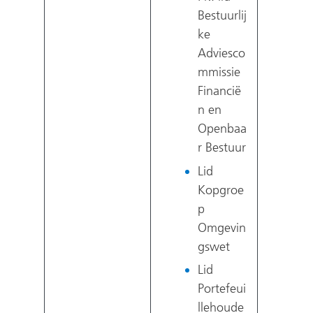
Bestuurlij
ke
Adviesco
mmissie
Financië
n en
Openbaa
r Bestuur
Lid
Kopgroe
p
Omgevin
gswet
Lid
Portefeui
llehoude