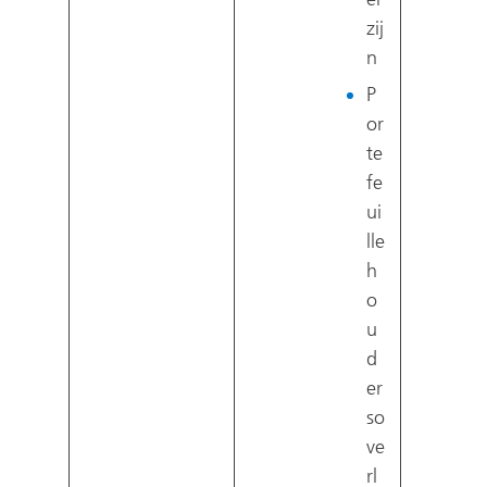
zij
n
P
or
te
fe
ui
lle
h
o
u
d
er
so
ve
rl