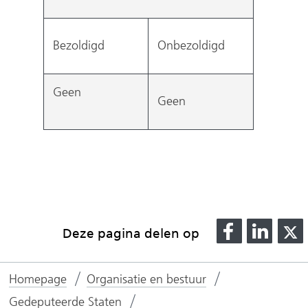
Bezoldigd
Onbezoldigd
Geen
Geen
D
D
Deze pagina delen op
e
e
l
l
l
Homepage
Organisatie en bestuur
e
e
n
n
Gedeputeerde Staten