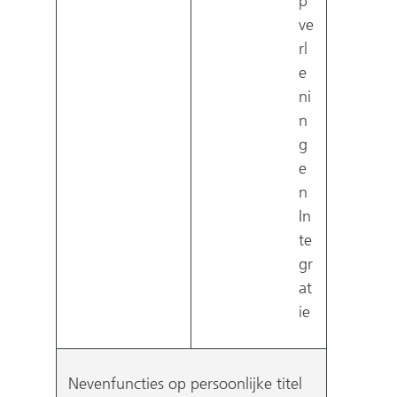
p
ve
rl
e
ni
n
g
e
n
In
te
gr
at
ie
Nevenfuncties op persoonlijke titel