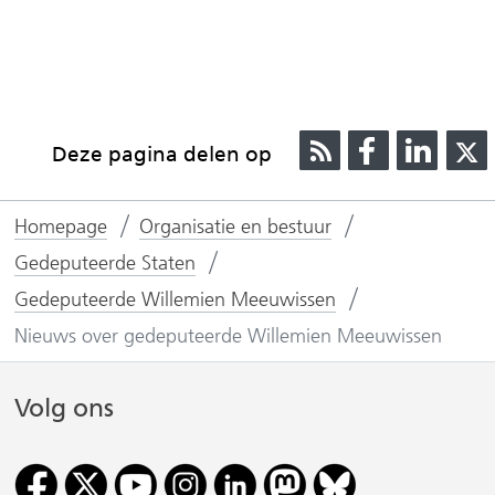
R
D
D
Deze pagina delen op
S
e
e
S
l
l
l
Homepage
Organisatie en bestuur
e
e
n
n
Gedeputeerde Staten
o
o
Gedeputeerde Willemien Meeuwissen
p
p
Nieuws over gedeputeerde Willemien Meeuwissen
F
L
(
a
i
Volg ons
v
c
n
e
k
r
b
e