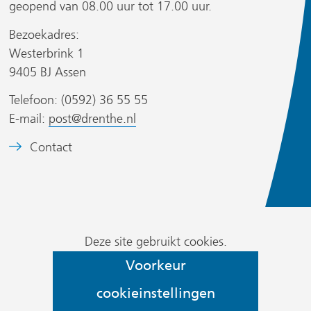
geopend van 08.00 uur tot 17.00 uur.
e
e
n
n
Bezoekadres:
a
a
Westerbrink 1
n
n
9405 BJ Assen
d
d
s
Telefoon: (0592) 36 55 55
e
e
i
E-mail:
post@drenthe.nl
r
r
t
e
e
B
Contact
w
w
)
e
e
e
e
b
b
l
s
s
d
i
i
Cookievoorkeur
m
Deze site gebruikt cookies.
t
t
wijzigen
e
Voorkeur
e
e
r
)
)
cookieinstellingen
k