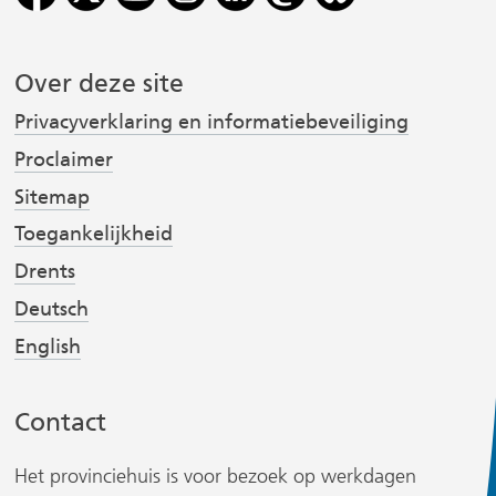
o
d
i
o
I
j
k
n
Over deze site
(
(
s
Privacyverklaring en informatiebeveiliging
v
v
t
e
e
Proclaimer
r
r
Sitemap
w
w
Toegankelijkheid
i
i
r
Drents
j
j
s
s
Deutsch
t
t
English
n
n
a
a
Contact
a
a
r
r
Het provinciehuis is voor bezoek op werkdagen
e
e
r