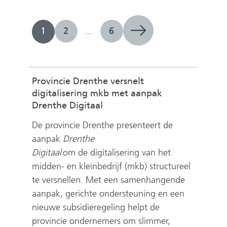
e
n
1
2
...
6
Provincie Drenthe versnelt
digitalisering mkb met aanpak
Drenthe Digitaal
De provincie Drenthe presenteert de
aanpak
Drenthe
Digitaal
om de digitalisering van het
midden- en kleinbedrijf (mkb) structureel
te versnellen. Met een samenhangende
aanpak, gerichte ondersteuning en een
nieuwe subsidieregeling helpt de
provincie ondernemers om slimmer,