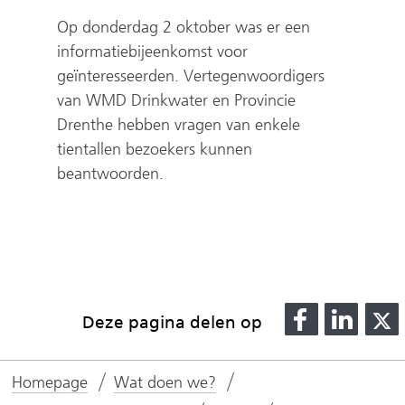
n
w
Op donderdag 2 oktober was er een
a
i
informatiebijeenkomst voor
n
j
geïnteresseerden. Vertegenwoordigers
d
s
van WMD Drinkwater en Provincie
e
t
Drenthe hebben vragen van enkele
r
n
tientallen bezoekers kunnen
e
a
beantwoorden.
w
a
e
r
b
e
s
e
i
n
t
a
D
D
Deze pagina delen op
e
n
e
e
)
d
l
l
l
Homepage
Wat doen we?
e
e
e