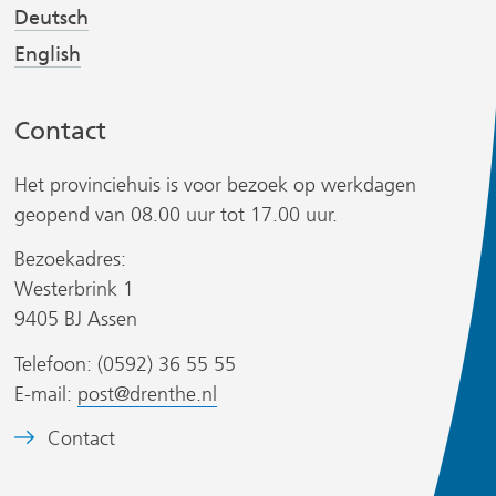
j
j
Deutsch
s
s
English
t
t
n
n
Contact
a
a
a
a
Het provinciehuis is voor bezoek op werkdagen
r
r
geopend van 08.00 uur tot 17.00 uur.
e
e
r
e
e
Bezoekadres:
n
n
Westerbrink 1
a
a
9405 BJ Assen
n
n
Telefoon: (0592) 36 55 55
d
d
s
E-mail:
post@drenthe.nl
e
e
i
r
r
t
B
Contact
e
e
e
w
w
)