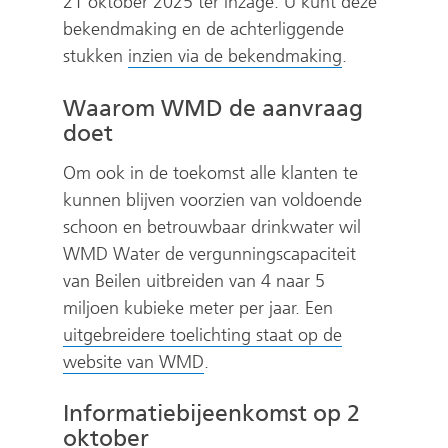
21 oktober 2025 ter inzage. U kunt deze
bekendmaking en de achterliggende
(
stukken
inzien via de bekendmaking
.
v
Waarom WMD de aanvraag
e
doet
r
w
Om ook in de toekomst alle klanten te
i
kunnen blijven voorzien van voldoende
j
schoon en betrouwbaar drinkwater wil
s
WMD Water de vergunningscapaciteit
t
van Beilen uitbreiden van 4 naar 5
n
miljoen kubieke meter per jaar. Een
a
uitgebreidere toelichting staat op de
a
(
website van WMD
.
r
v
e
Informatiebijeenkomst op 2
e
e
oktober
r