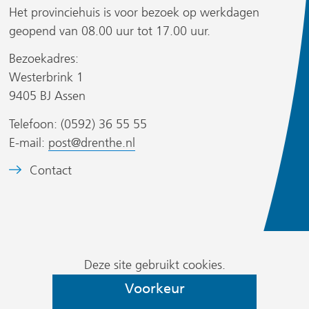
a
a
Het provinciehuis is voor bezoek op werkdagen
r
r
geopend van 08.00 uur tot 17.00 uur.
e
e
r
e
e
Bezoekadres:
n
n
Westerbrink 1
a
a
9405 BJ Assen
n
n
Telefoon: (0592) 36 55 55
d
d
s
E-mail:
post@drenthe.nl
e
e
i
r
r
t
B
Contact
e
e
e
w
w
)
e
e
e
l
b
b
d
Cookievoorkeur
s
s
m
Deze site gebruikt cookies.
wijzigen
i
i
e
Voorkeur
t
t
r