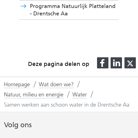
Programma Natuurlijk Platteland
e
(
- Drentsche Aa
r
v
w
e
i
r
j
w
s
i
t
j
n
D
D
Deze pagina delen op
s
a
e
e
t
a
l
l
l
n
r
Homepage
Wat doen we?
e
e
a
e
n
n
Natuur, milieu en energie
Water
a
e
r
o
o
n
Samen werken aan schoon water in de Drentsche Aa
e
p
p
a
e
n
F
L
Volg ons
n
d
(
a
i
a
e
v
c
n