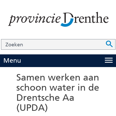
Ga
naar
de
inhoud
Zoek
Z
Z
o
e
U
Menu
i
k
t
e
Samen werken aan
k
n
schoon water in de
l
Drentsche Aa
a
p
(UPDA)
p