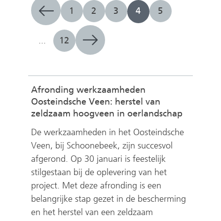
e
1
2
3
4
5
n
...
12
Afronding werkzaamheden
Oosteindsche Veen: herstel van
zeldzaam hoogveen in oerlandschap
De werkzaamheden in het Oosteindsche
Veen, bij Schoonebeek, zijn succesvol
afgerond. Op 30 januari is
feestelijk
stilgestaan bij de oplevering van het
project. Met deze afronding is een
belangrijke stap gezet in de bescherming
en het herstel van een zeldzaam