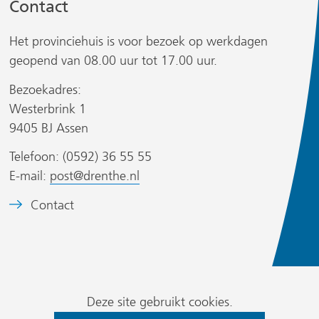
Contact
a
a
a
a
Het provinciehuis is voor bezoek op werkdagen
r
r
geopend van 08.00 uur tot 17.00 uur.
e
e
r
e
e
Bezoekadres:
n
n
Westerbrink 1
a
a
9405 BJ Assen
n
n
Telefoon: (0592) 36 55 55
d
d
s
E-mail:
post@drenthe.nl
e
e
i
r
r
t
B
Contact
e
e
e
w
w
)
e
e
e
l
b
b
d
Cookievoorkeur
s
s
m
Deze site gebruikt cookies.
wijzigen
i
i