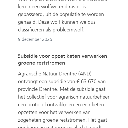
s
keren een wolfwerend raster is
t
gepasseerd, uit de populatie te worden
n
gehaald. Deze wolf kunnen we dus
a
classificeren als probleemwolf.
a
9 december 2025
r
e
Subsidie voor opzet keten verwerken
e
groene reststromen
n
Agrarische Natuur Drenthe (AND)
a
ontvangt een subsidie van € 63.670 van
n
provincie Drenthe. Met de subsidie gaat
d
het collectief voor agrarisch natuurbeheer
e
een protocol ontwikkelen en een keten
r
opzetten voor het verwerken van
e
zogeheten groene reststromen. Het gaat
w
om berm en natuurmaaisel, dat wordt