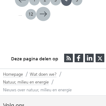
...
12
R
D
D
Deze pagina delen op
S
e
e
S
l
l
l
Homepage
Wat doen we?
e
e
n
n
Natuur, milieu en energie
o
o
Nieuws over natuur, milieu en energie
p
p
F
L
Volg ons