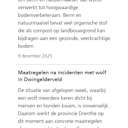
e
verwerkt tot hoogwaardige
b
bodemverbeteraars. Berm en
s
natuurmaaisel bevat veel organische stof
i
die als compost op landbouwgrond kan
t
bijdragen aan een gezonde, veerkrachtige
e
bodem.
)
9 december 2025
Maatregelen na incidenten met wolf
in Dwingelderveld
De situatie van afgelopen week, waarbij
een wolf meerdere keren dicht bij
mensen en honden kwam, is onwenselijk.
Daarom werkt de provincie Drenthe op
dit moment aan concrete maatregelen