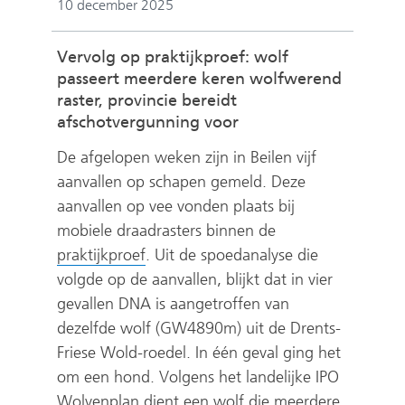
10 december 2025
Vervolg op praktijkproef: wolf
passeert meerdere keren wolfwerend
raster, provincie bereidt
afschotvergunning voor
De afgelopen weken zijn in Beilen vijf
aanvallen op schapen gemeld. Deze
aanvallen op vee vonden plaats bij
mobiele draadrasters binnen de
(
praktijkproef
. Uit de spoedanalyse die
v
volgde op de aanvallen, blijkt dat in vier
e
gevallen DNA is aangetroffen van
r
dezelfde wolf (GW4890m) uit de Drents-
w
Friese Wold-roedel. In één geval ging het
i
om een hond. Volgens het landelijke IPO
j
Wolvenplan dient een wolf die meerdere