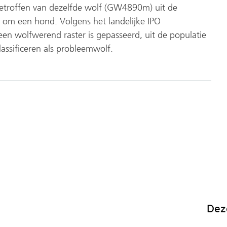
naar
angetroffen van dezelfde wolf (GW4890m) uit de
een
t om een hond. Volgens het landelijke IPO
andere
en wolfwerend raster is gepasseerd, uit de populatie
website)
ssificeren als probleemwolf.
Dez