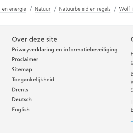
u en energie
Natuur
Natuurbeleid en regels
Wolf 
Over deze site
Privacyverklaring en informatiebeveiliging
Proclaimer
Sitemap
Toegankelijkheid
Drents
Deutsch
T
English
B
h