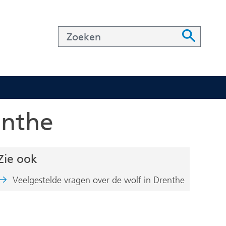
Zoeken
Zoeken
Z
o
e
k
e
ntact
klappen
n
enthe
Zie ook
Veelgestelde vragen over de wolf in Drenthe