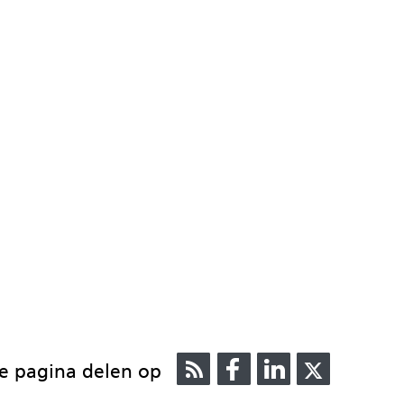
RSS
Delen
Delen
Delen
e pagina delen op
op
op
op