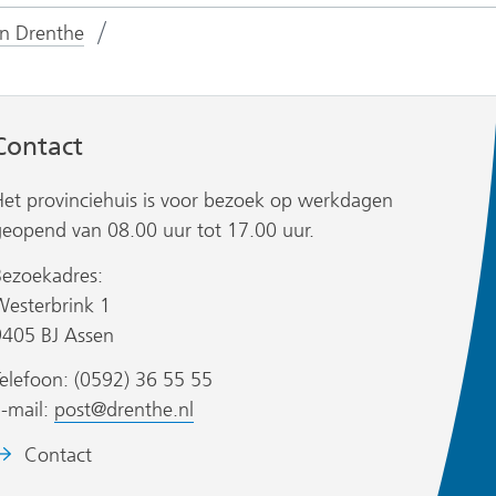
Facebook
LinkedIn
X
in Drenthe
(verwijst
(verwijst
(verwijst
naar
naar
naar
een
een
een
andere
andere
andere
Contact
website)
website)
website)
Het provinciehuis is voor bezoek op werkdagen
geopend van 08.00 uur tot 17.00 uur.
Bezoekadres:
Westerbrink 1
9405 BJ Assen
elefoon: (0592) 36 55 55
E-mail:
post@drenthe.nl
eeldmerk:
Contact
et