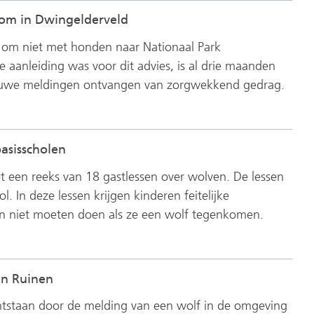
kom in Dwingelderveld
rwijst
 om niet met honden naar Nationaal Park
ar
 aanleiding was voor dit advies, is al drie maanden
n
 nieuwe meldingen ontvangen van zorgwekkend gedrag.
dere
bsite)
asisscholen
et een reeks van 18 gastlessen over wolven. De lessen
. In deze lessen krijgen kinderen feitelijke
en niet moeten doen als ze een wolf tegenkomen.
in Ruinen
 ontstaan door de melding van een wolf in de omgeving