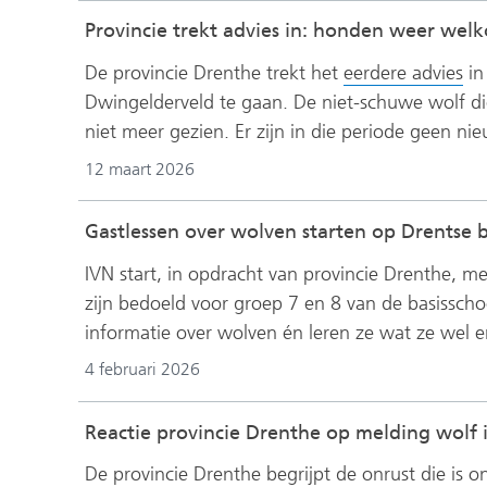
Provincie trekt advies in: honden weer wel
(ve
De provincie Drenthe trekt het
eerdere advies
in
na
Dwingelderveld te gaan. De niet-schuwe wolf die
ee
niet meer gezien. Er zijn in die periode geen
an
12 maart 2026
we
Gastlessen over wolven starten op Drentse b
IVN start, in opdracht van provincie Drenthe, m
zijn bedoeld voor groep 7 en 8 van de basisschool
informatie over wolven én leren ze wat ze wel 
4 februari 2026
Reactie provincie Drenthe op melding wolf 
De provincie Drenthe begrijpt de onrust die is