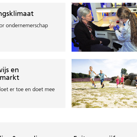
ngsklimaat
or ondernemerschap
ijs en
smarkt
doet er toe en doet mee