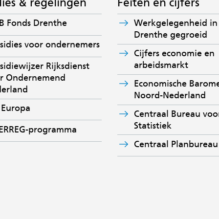
dies & regelingen
Feiten en cijfers
(verwijst
 Fonds Drenthe
Werkgelegenheid in
naar
Drenthe gegroeid
(verwijst
sidies voor ondernemers
een
Cijfers economie en
naar
andere
arbeidsmarkt
sidiewijzer Rijksdienst
een
website)
or Ondernemend
andere
Economische Barome
(verwijst
erland
website)
Noord-Nederland
naar
(verwijst
 Europa
een
Centraal Bureau voo
naar
andere
(verwijst
Statistiek
TERREG-programma
een
website)
naar
andere
Centraal Planbureau
een
website)
andere
website)