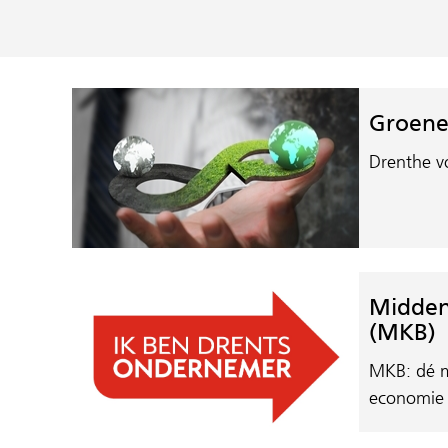
Groene
Drenthe v
Midden-
(MKB)
MKB: dé m
economie