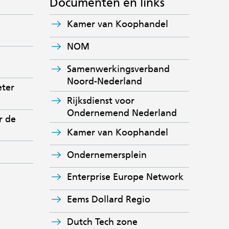
Documenten en links
(verwijst
Kamer van Koophandel
naar
(verwijst
NOM
een
naar
andere
Samenwerkingsverband
een
website)
(verwijst
Noord-Nederland
andere
ter
naar
website)
Rijksdienst voor
een
(verwijst
Ondernemend Nederland
andere
r de
naar
website)
(verwijst
Kamer van Koophandel
een
naar
andere
(verwijst
(verwijst
Ondernemersplein
een
website)
naar
naar
andere
een
(verwijst
Enterprise Europe Network
een
website)
andere
naar
andere
(verwijst
website)
Eems Dollard Regio
een
website)
naar
andere
(verwijst
Dutch Tech zone
een
website)