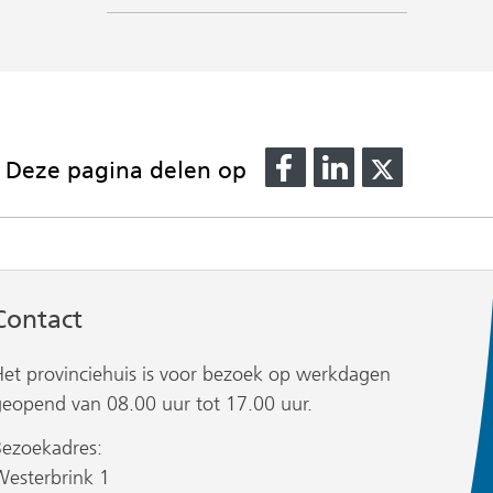
naar
andere
een
website)
andere
website)
Delen
Delen
Delen
Deze pagina delen op
op
op
op
Facebook
LinkedIn
X
(verwijst
(verwijst
(verwijst
naar
naar
naar
een
een
een
Contact
andere
andere
andere
website)
website)
website)
Het provinciehuis is voor bezoek op werkdagen
geopend van 08.00 uur tot 17.00 uur.
Bezoekadres:
Westerbrink 1