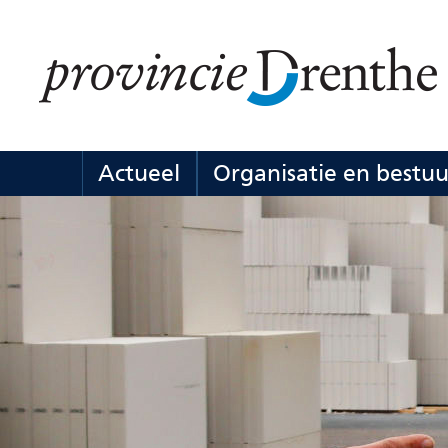
Ga
naar
de
inhoud
Actueel
Organisatie en bestuu
Actueel
Uitklappen