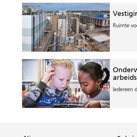
Vestigi
Ruimte vo
Onderw
arbeid
Iedereen 