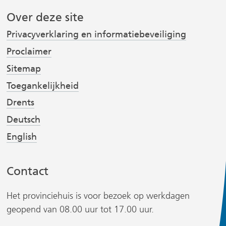
(
(
s
Over deze site
v
v
t
Privacyverklaring en informatiebeveiliging
e
e
r
r
Proclaimer
w
w
Sitemap
i
i
r
Toegankelijkheid
j
j
Drents
s
s
t
t
Deutsch
n
n
English
a
a
a
a
Contact
r
r
e
e
r
Het provinciehuis is voor bezoek op werkdagen
e
e
geopend van 08.00 uur tot 17.00 uur.
n
n
a
a