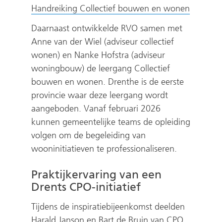
(
Handreiking Collectief bouwen en wonen
v
Daarnaast ontwikkelde RVO samen met
e
Anne van der Wiel (adviseur collectief
r
wonen) en Nanke Hofstra (adviseur
w
woningbouw) de leergang Collectief
i
bouwen en wonen. Drenthe is de eerste
j
provincie waar deze leergang wordt
s
aangeboden. Vanaf februari 2026
t
kunnen gemeentelijke teams de opleiding
n
volgen om de begeleiding van
a
wooninitiatieven te professionaliseren.
a
r
Praktijkervaring van een
e
Drents CPO-initiatief
e
Tijdens de inspiratiebijeenkomst deelden
n
Harald Janson en Bart de Bruin van CPO
a