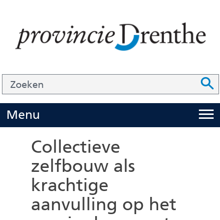
Ga
naar
de
inhoud
Zoek
Z
Z
o
e
U
Menu
i
k
t
e
Collectieve
k
n
zelfbouw als
l
krachtige
a
p
aanvulling op het
p