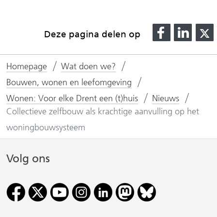
D
D
Deze pagina delen op
e
e
l
l
l
Homepage
Wat doen we?
e
e
n
n
Bouwen, wonen en leefomgeving
o
o
Wonen: Voor elke Drent een (t)huis
Nieuws
p
p
Collectieve zelfbouw als krachtige aanvulling op het
F
L
woningbouwsysteem
(
a
i
v
c
n
Volg ons
e
k
r
b
e
o
d
i
o
I
j
k
n