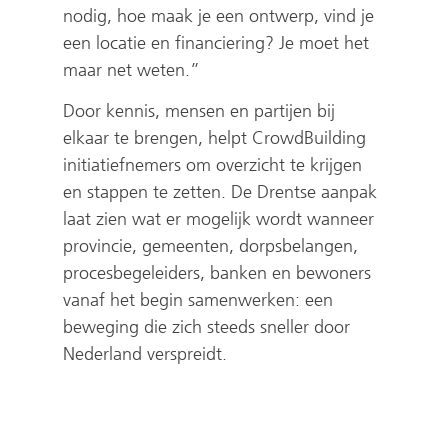
e
nodig, hoe maak je een ontwerp, vind je
e
een locatie en financiering? Je moet het
n
maar net weten.”
a
Door kennis, mensen en partijen bij
n
elkaar te brengen, helpt CrowdBuilding
d
initiatiefnemers om overzicht te krijgen
e
en stappen te zetten. De Drentse aanpak
r
laat zien wat er mogelijk wordt wanneer
e
provincie, gemeenten, dorpsbelangen,
w
procesbegeleiders, banken en bewoners
e
vanaf het begin samenwerken: een
b
beweging die zich steeds sneller door
s
Nederland verspreidt.
i
t
e
)