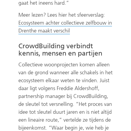
gaat het ineens hard.”
Meer lezen? Lees hier het sfeerverslag:
Ecosysteem achter collectieve zelfbouw in
(
Drenthe maakt verschil
v
CrowdBuilding verbindt
e
kennis, mensen en partijen
r
w
Collectieve woonprojecten komen alleen
i
van de grond wanneer alle schakels in het
j
ecosysteem elkaar weten te vinden. Juist
s
daar ligt volgens Freddie Aldershoff,
t
partnership manager bij CrowdBuilding,
n
de sleutel tot versnelling. “Het proces van
a
idee tot sleutel duurt jaren en is niet altijd
a
een lineaire route,” vertelde ze tijdens de
r
bijeenkomst. “Waar begin je, wie heb je