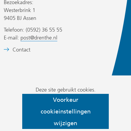
Bezoekadres:
n
n
Westerbrink 1
d
d
s
9405 BJ Assen
e
e
i
Telefoon: (0592) 36 55 55
r
r
t
E-mail:
post@drenthe.nl
e
e
w
w
)
B
Contact
e
e
e
b
b
e
s
s
l
i
i
d
t
t
Cookievoorkeur
m
Deze site gebruikt cookies.
e
e
wijzigen
e
Voorkeur
)
)
r
cookieinstellingen
k
:
wijzigen
h