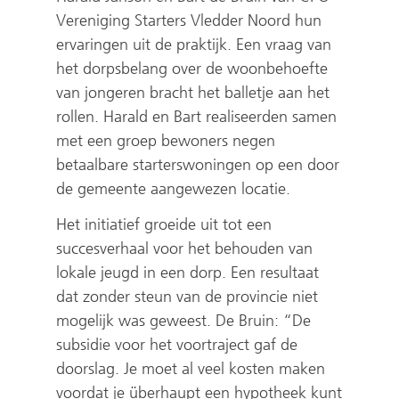
Vereniging Starters Vledder Noord hun
n
ervaringen uit de praktijk. Een vraag van
d
het dorpsbelang over de woonbehoefte
e
van jongeren bracht het balletje aan het
r
rollen. Harald en Bart realiseerden samen
e
met een groep bewoners negen
w
betaalbare starterswoningen op een door
e
de gemeente aangewezen locatie.
b
s
Het initiatief groeide uit tot een
i
succesverhaal voor het behouden van
t
lokale jeugd in een dorp. Een resultaat
e
dat zonder steun van de provincie niet
)
mogelijk was geweest. De Bruin: “De
subsidie voor het voortraject gaf de
doorslag. Je moet al veel kosten maken
voordat je überhaupt een hypotheek kunt