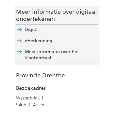
w
n
e
d
Meer informatie over digitaal
b
e
ondertekenen
s
r
i
e
DigiD
t
w
e
eHerkenning
e
)
b
Meer informatie over het
s
klantportaal
i
t
e
Provincie Drenthe
)
Bezoekadres
Westerbrink 1
9405 BJ Assen