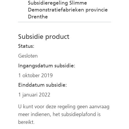
Subsidieregeling Slimme
w
Demonstratiefabrieken provincie
i
(
Drenthe
j
v
s
e
t
Subsidie product
r
n
w
Status:
a
i
a
Gesloten
j
r
s
Ingangsdatum subsidie:
e
t
e
1 oktober 2019
n
n
Einddatum subsidie:
a
a
a
1 januari 2022
n
r
d
e
U kunt voor deze regeling geen aanvraag
e
e
meer indienen, het subsidieplafond is
r
n
bereikt.
e
a