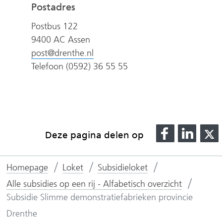
Postadres
Postbus 122
9400 AC Assen
post@drenthe.nl
Telefoon (0592) 36 55 55
D
D
Deze pagina delen op
e
e
l
l
l
Homepage
Loket
Subsidieloket
e
e
n
n
Alle subsidies op een rij - Alfabetisch overzicht
o
o
Subsidie Slimme demonstratiefabrieken provincie
p
p
Drenthe