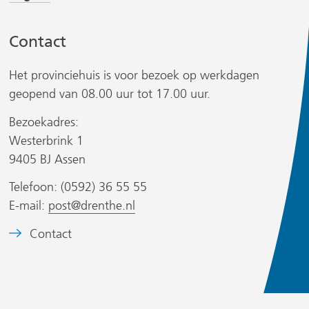
n
n
a
a
Contact
a
a
r
r
Het provinciehuis is voor bezoek op werkdagen
e
e
r
geopend van 08.00 uur tot 17.00 uur.
e
e
n
n
Bezoekadres:
a
a
Westerbrink 1
n
n
9405 BJ Assen
d
d
s
Telefoon: (0592) 36 55 55
e
e
i
E-mail:
post@drenthe.nl
r
r
t
e
e
B
Contact
w
w
)
e
e
e
e
b
b
l
s
s
d