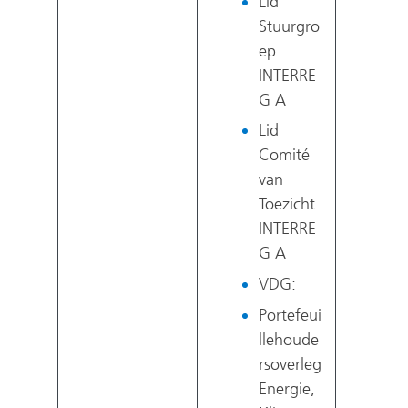
Lid
Stuurgro
ep
INTERRE
G A
Lid
Comité
van
Toezicht
INTERRE
G A
VDG:
Portefeui
llehoude
rsoverleg
Energie,