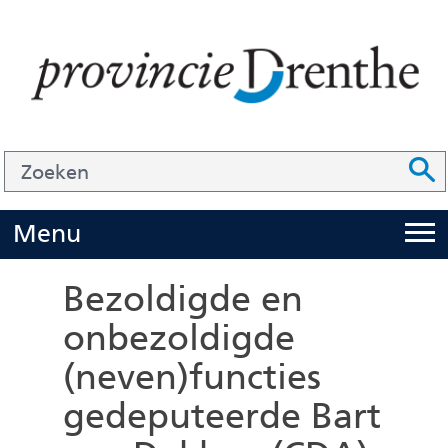
Ga
naar
de
inhoud
Zoek
Z
Z
o
e
U
Menu
i
k
t
e
Bezoldigde en
k
n
onbezoldigde
l
(neven)functies
a
p
gedeputeerde Bart
p