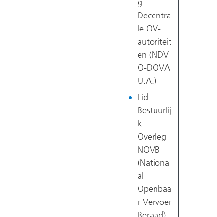
g
Decentra
le OV-
autoriteit
en (NDV
O-DOVA
U.A.)
Lid
Bestuurlij
k
Overleg
NOVB
(Nationa
al
Openbaa
r Vervoer
Beraad)