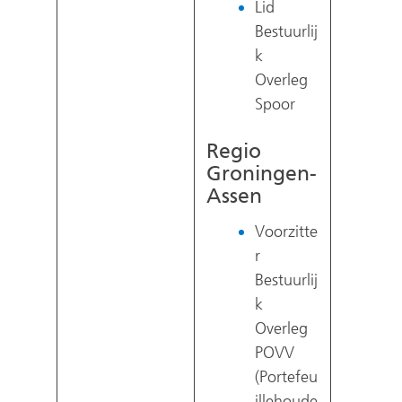
Lid
Bestuurlij
k
Overleg
Spoor
Regio
Groningen-
Assen
Voorzitte
r
Bestuurlij
k
Overleg
POVV
(Portefeu
illehoude