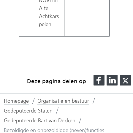
NOVENT
A te
Achtkars
pelen
D
D
Deze pagina delen op
e
e
l
l
l
Homepage
Organisatie en bestuur
e
e
n
n
Gedeputeerde Staten
o
o
Gedeputeerde Bart van Dekken
p
p
Bezoldigde en onbezoldigde (neven)functies