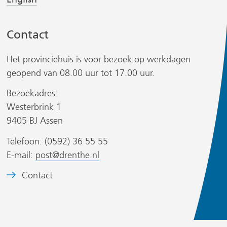
n
n
a
a
Contact
a
a
r
r
Het provinciehuis is voor bezoek op werkdagen
e
e
r
geopend van 08.00 uur tot 17.00 uur.
e
e
n
n
Bezoekadres:
a
a
Westerbrink 1
n
n
9405 BJ Assen
d
d
s
Telefoon: (0592) 36 55 55
e
e
i
E-mail:
post@drenthe.nl
r
r
t
e
e
B
Contact
w
w
)
e
e
e
e
b
b
l
s
s