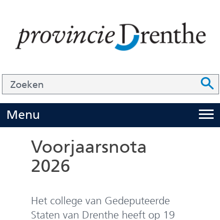
Ga
naar
de
inhoud
Zoek
Z
Z
o
e
U
Menu
i
k
t
e
Voorjaarsnota
k
n
2026
l
a
p
Het college van Gedeputeerde
p
Staten van Drenthe heeft op 19