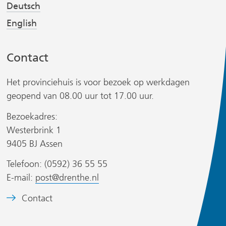
j
j
Deutsch
s
s
English
t
t
n
n
Contact
a
a
a
a
Het provinciehuis is voor bezoek op werkdagen
r
r
geopend van 08.00 uur tot 17.00 uur.
e
e
r
e
e
Bezoekadres:
n
n
Westerbrink 1
a
a
9405 BJ Assen
n
n
Telefoon: (0592) 36 55 55
d
d
s
E-mail:
post@drenthe.nl
e
e
i
r
r
t
B
Contact
e
e
e
w
w
)
e