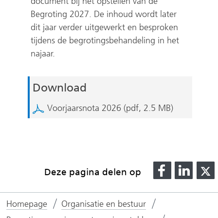
document bij het opstellen van de
Begroting 2027. De inhoud wordt later
dit jaar verder uitgewerkt en besproken
tijdens de begrotingsbehandeling in het
najaar.
Download
Voorjaarsnota 2026
(pdf, 2.5 MB)
D
D
Deze pagina delen op
e
e
l
l
l
Homepage
Organisatie en bestuur
e
e