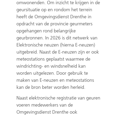
omwonenden. Om inzicht te krijgen in de
r
s
geursituatie op en rondom het terrein
e
t
heeft de Omgevingsdienst Drenthe in
e
n
opdracht van de provincie geurmeters
n
a
opgehangen rond belangrijke
a
a
geurbronnen. In 2026 is dit netwerk van
n
r
Elektronische neuzen (hierna E-neuzen)
d
e
uitgebreid. Naast de E-neuzen zijn er ook
e
e
meteostations geplaatst waarmee de
r
n
windrichting- en windsnelheid kan
e
a
worden uitgelezen. Door gebruik te
maken van E-neuzen en meteostations
w
n
kan de bron beter worden herleid.
e
d
b
e
Naast elektronische registratie van geuren
s
r
voeren medewerkers van de
i
e
Omgevingsdienst Drenthe ook