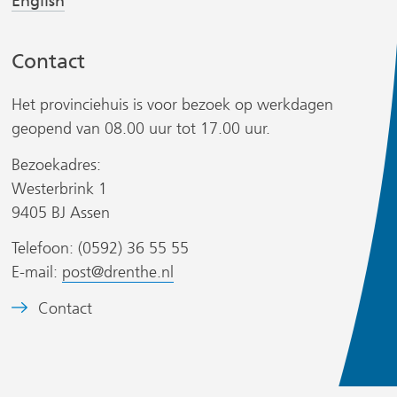
English
t
t
n
n
Contact
a
a
a
a
Het provinciehuis is voor bezoek op werkdagen
r
r
geopend van 08.00 uur tot 17.00 uur.
e
e
r
e
e
Bezoekadres:
n
n
Westerbrink 1
a
a
9405 BJ Assen
n
n
Telefoon: (0592) 36 55 55
d
d
s
E-mail:
post@drenthe.nl
e
e
i
r
r
t
B
Contact
e
e
e
w
w
)
e
e
e
l