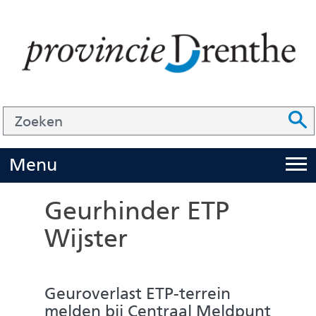
Ga
naar
de
inhoud
Zoek
Z
Z
o
e
U
Menu
i
k
t
e
Geurhinder ETP
k
n
Wijster
l
a
p
Geuroverlast ETP-terrein
p
melden bij Centraal Meldpunt