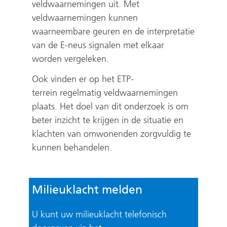
t
w
veldwaarnemingen uit. Met
e
e
veldwaarnemingen kunnen
waarneembare geuren en de interpretatie
)
b
van de E-neus signalen met elkaar
s
worden vergeleken.
i
t
Ook vinden er op het ETP-
e
terrein regelmatig veldwaarnemingen
)
plaats. Het doel van dit onderzoek is om
beter inzicht te krijgen in de situatie en
klachten van omwonenden zorgvuldig te
kunnen behandelen.
Milieuklacht melden
U kunt uw milieuklacht telefonisch