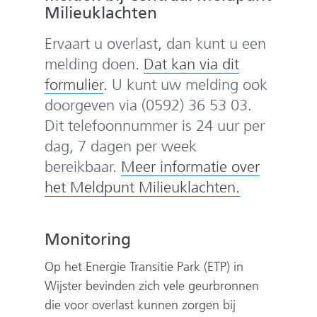
e
Milieuklachten
n
Ervaart u overlast, dan kunt u een
melding doen.
Dat kan via dit
(
formulier
. U kunt uw melding ook
v
doorgeven via (0592) 36 53 03.
e
Dit telefoonnummer is 24 uur per
r
dag, 7 dagen per week
w
bereikbaar.
Meer informatie over
i
(
het Meldpunt Milieuklachten.
j
v
s
e
Monitoring
t
r
Op het Energie Transitie Park (ETP) in
n
w
Wijster bevinden zich vele geurbronnen
a
i
die voor overlast kunnen zorgen bij
a
j