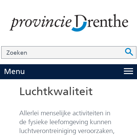
Ga
naar
de
inhoud
Zoek
Z
Z
o
e
U
Menu
i
k
t
e
Luchtkwaliteit
k
n
l
Allerlei menselijke activiteiten in
a
p
de fysieke leefomgeving kunnen
p
luchtverontreiniging veroorzaken,