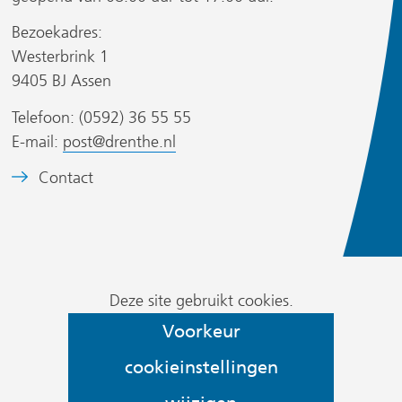
r
r
Bezoekadres:
e
e
r
Westerbrink 1
e
e
9405 BJ Assen
n
n
a
a
Telefoon: (0592) 36 55 55
n
n
E-mail:
post@drenthe.nl
d
d
s
B
Contact
e
e
i
e
r
r
t
e
e
e
l
w
w
)
d
e
e
Cookievoorkeur
m
Deze site gebruikt cookies.
b
b
wijzigen
e
s
s
Voorkeur
r
i
i
cookieinstellingen
k
t
t
:
e
e