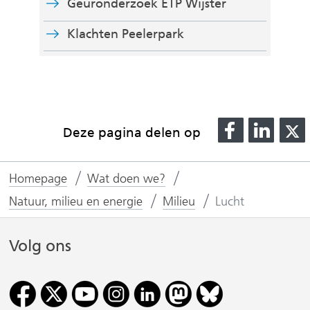
Geuronderzoek ETP Wijster
Klachten Peelerpark
D
D
Deze pagina delen op
e
e
l
l
l
Homepage
Wat doen we?
e
e
n
n
Natuur, milieu en energie
Milieu
Lucht
o
o
p
p
Volg ons
F
L
(
a
i
v
c
n