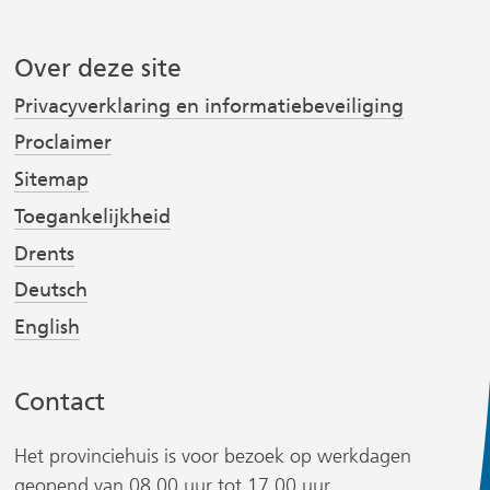
e
k
r
b
e
o
d
Over deze site
i
o
I
Privacyverklaring en informatiebeveiliging
j
k
n
Proclaimer
(
(
s
v
v
t
Sitemap
e
e
Toegankelijkheid
r
r
Drents
w
w
Deutsch
i
i
r
j
j
English
s
s
t
t
Contact
n
n
a
a
Het provinciehuis is voor bezoek op werkdagen
a
a
geopend van 08.00 uur tot 17.00 uur.