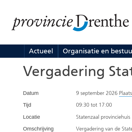
Ga
naar
de
inhoud
Actueel
Organisatie en bestuu
Actueel
Uitklappen
Vergadering Sta
9 september 2026
Plaat
Datum
09:30 tot
17:00
Tijd
Statenzaal provinciehuis
Locatie
Vergadering van de Stat
Omschrijving