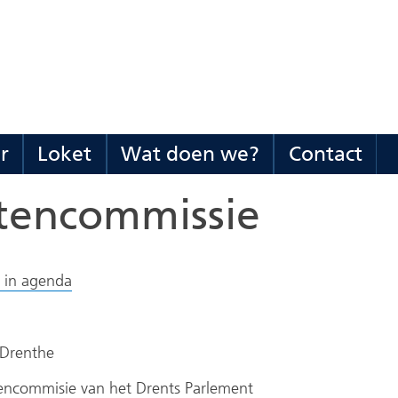
(naar
homepage)
r
Loket
Wat doen we?
Contact
Organisatie
Uitklappen
Loket
Uitklappen
Wat
Uitklappen
Co
Uit
en
doen
tencommissie
bestuur
we?
s in agenda
 Drenthe
encommisie van het Drents Parlement