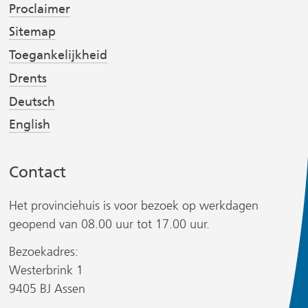
Proclaimer
(
(
s
v
v
t
Sitemap
e
e
Toegankelijkheid
r
r
Drents
w
w
Deutsch
i
i
r
j
j
English
s
s
t
t
Contact
n
n
a
a
Het provinciehuis is voor bezoek op werkdagen
a
a
geopend van 08.00 uur tot 17.00 uur.
r
r
Bezoekadres:
e
e
r
Westerbrink 1
e
e
9405 BJ Assen
n
n