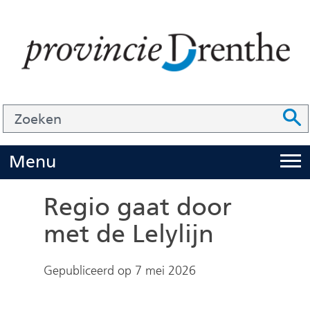
Ga
naar
de
inhoud
Zoek
Z
Z
o
e
U
Menu
i
k
t
e
Regio gaat door
k
n
met de Lelylijn
l
a
Gepubliceerd op 7 mei 2026
p
p