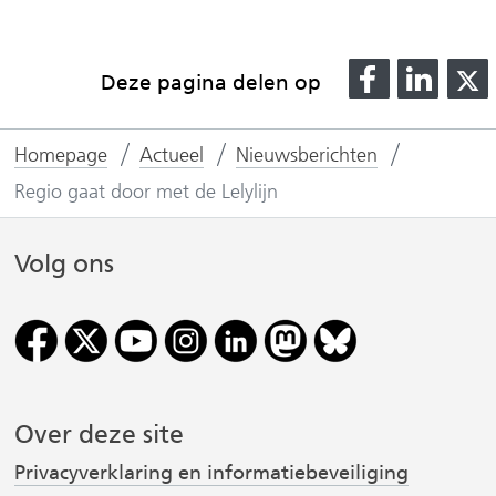
D
D
Deze pagina delen op
e
e
l
l
l
Homepage
Actueel
Nieuwsberichten
e
e
n
n
Regio gaat door met de Lelylijn
o
o
p
p
Volg ons
F
L
(
a
i
v
c
n
e
k
r
b
e
o
d
Over deze site
i
o
I
Privacyverklaring en informatiebeveiliging
j
k
n