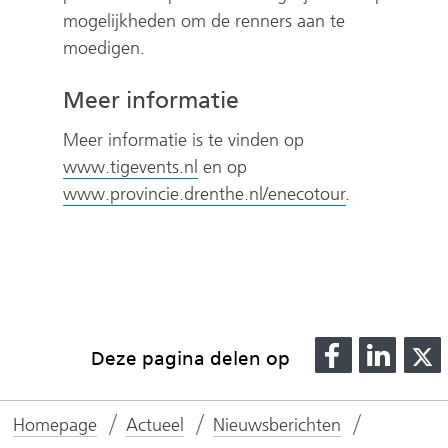
mogelijkheden om de renners aan te
moedigen.
Meer informatie
Meer informatie is te vinden op
(
www.tigevents.nl
en op
v
(
www.provincie.drenthe.nl/enecotour
.
e
v
r
e
w
r
i
w
j
i
D
D
s
j
Deze pagina delen op
e
e
t
s
l
l
l
n
t
Homepage
Actueel
Nieuwsberichten
e
e
a
n