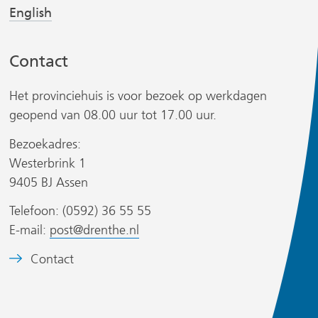
j
j
English
e
t
s
s
)
e
t
t
)
Contact
n
n
a
a
Het provinciehuis is voor bezoek op werkdagen
a
a
geopend van 08.00 uur tot 17.00 uur.
r
r
Bezoekadres:
e
e
r
Westerbrink 1
e
e
9405 BJ Assen
n
n
a
a
Telefoon: (0592) 36 55 55
n
n
E-mail:
post@drenthe.nl
d
d
s
B
Contact
e
e
i
e
r
r
t
e
e
e
l