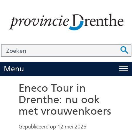
Ga
naar
de
inhoud
Zoek
Z
Z
o
e
U
Menu
i
k
t
e
Eneco Tour in
k
n
Drenthe: nu ook
l
met vrouwenkoers
a
p
p
Gepubliceerd op 12 mei 2026