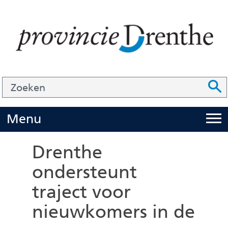
Ga
naar
de
inhoud
Zoek
Z
Z
o
e
U
Menu
i
k
t
e
Drenthe
k
n
ondersteunt
l
traject voor
a
p
nieuwkomers in de
p