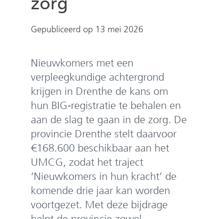
zorg
e
n
Gepubliceerd op 13 mei 2026
Nieuwkomers met een
verpleegkundige achtergrond
krijgen in Drenthe de kans om
hun BIG‑registratie te behalen en
aan de slag te gaan in de zorg. De
provincie Drenthe stelt daarvoor
€168.600 beschikbaar aan het
UMCG, zodat het traject
‘Nieuwkomers in hun kracht’ de
komende drie jaar kan worden
voortgezet. Met deze bijdrage
helpt de provincie zowel