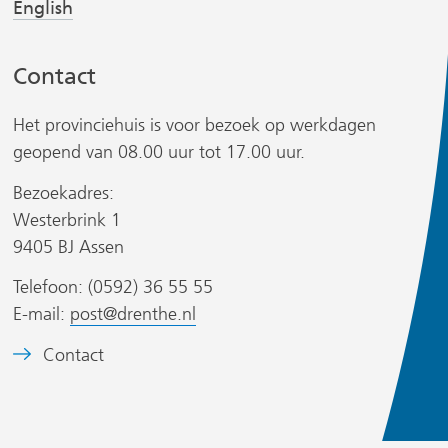
s
s
English
t
t
n
n
Contact
a
a
a
a
Het provinciehuis is voor bezoek op werkdagen
r
r
geopend van 08.00 uur tot 17.00 uur.
e
e
r
Bezoekadres:
e
e
Westerbrink 1
n
n
9405 BJ Assen
a
a
n
n
Telefoon: (0592) 36 55 55
d
d
s
E-mail:
post@drenthe.nl
e
e
i
B
Contact
r
r
t
e
e
e
e
w
w
)
l
e
e