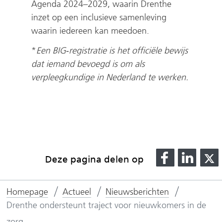
Agenda 2024–2029, waarin Drenthe
inzet op een inclusieve samenleving
waarin iedereen kan meedoen.
*
Een BIG‑registratie is het officiële bewijs
dat iemand bevoegd is om als
verpleegkundige in Nederland te werken.
D
D
Deze pagina delen op
e
e
l
l
l
Homepage
Actueel
Nieuwsberichten
e
e
Drenthe ondersteunt traject voor nieuwkomers in de
n
n
o
o
zorg