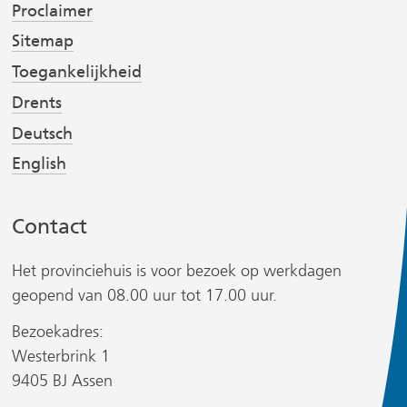
Proclaimer
v
v
t
e
e
Sitemap
r
r
Toegankelijkheid
w
w
Drents
i
i
r
Deutsch
j
j
s
s
English
t
t
n
n
Contact
a
a
a
a
Het provinciehuis is voor bezoek op werkdagen
r
r
geopend van 08.00 uur tot 17.00 uur.
e
e
r
Bezoekadres:
e
e
Westerbrink 1
n
n
9405 BJ Assen
a
a