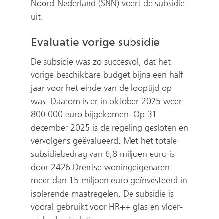
Noord-Nederland (SNN) voert de subsidie
e
uit.
e
n
Evaluatie vorige subsidie
a
De subsidie was zo succesvol, dat het
n
vorige beschikbare budget bijna een half
d
jaar voor het einde van de looptijd op
e
was. Daarom is er in oktober 2025 weer
r
800.000 euro bijgekomen. Op 31
e
december 2025 is de regeling gesloten en
w
vervolgens geëvalueerd. Met het totale
e
subsidiebedrag van 6,8 miljoen euro is
door 2426 Drentse woningeigenaren
b
meer dan 15 miljoen euro geïnvesteerd in
s
isolerende maatregelen. De subsidie is
i
vooral gebruikt voor HR++ glas en vloer-
t