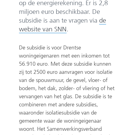
op de energierekening. Er is 2,8
miljoen euro beschikbaar. De
subsidie is aan te vragen via
de
(
website van SNN
.
v
e
De subsidie is voor Drentse
r
woningeigenaren met een inkomen tot
w
56.910 euro. Met deze subsidie kunnen
zij tot 2500 euro aanvragen voor isolatie
i
van de spouwmuur, de gevel, vloer- of
j
bodem, het dak, zolder- of vliering of het
s
vervangen van het glas. De subsidie is te
t
combineren met andere subsidies,
n
waaronder isolatiesubsidie van de
a
gemeente waar de woningeigenaar
a
woont. Het Samenwerkingsverband
r