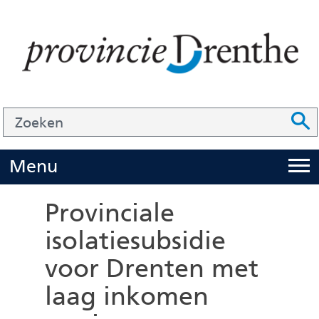
Ga
naar
de
inhoud
Zoek
Z
Z
o
e
U
Menu
i
k
t
e
Provinciale
k
n
isolatiesubsidie
l
voor Drenten met
a
p
laag inkomen
p