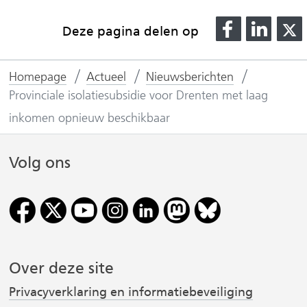
D
D
Deze pagina delen op
e
e
l
l
l
Homepage
Actueel
Nieuwsberichten
e
e
Provinciale isolatiesubsidie voor Drenten met laag
n
n
o
o
inkomen opnieuw beschikbaar
p
p
F
L
Volg ons
(
a
i
v
c
n
e
k
r
b
e
o
d
i
o
I
Over deze site
j
k
n
Privacyverklaring en informatiebeveiliging
(
(
s