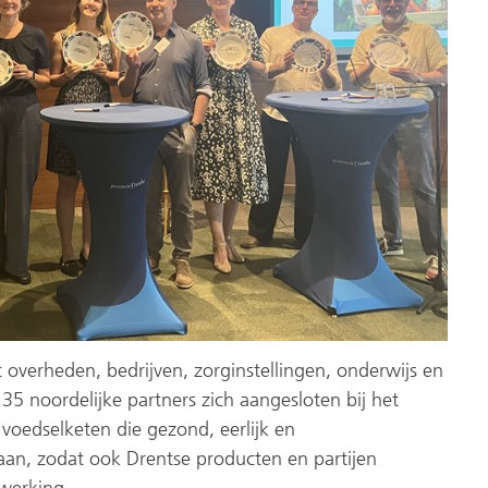
 overheden, bedrijven, zorginstellingen, onderwijs en
 35 noordelijke partners zich aangesloten bij het
voedselketen die gezond, eerlijk en
 aan, zodat ook Drentse producten en partijen
werking.