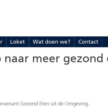
(naar
homepage)
r
Loket
Wat doen we?
Contact
Organisatie
Uitklappen
Loket
Uitklappen
Wat
Uitklappen
Co
Uit
en
doen
p naar meer gezond 
bestuur
we?
 convenant Gezond Eten uit de Omgeving.