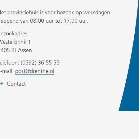
andere
andere
andere
website)
website)
website)
Het provinciehuis is voor bezoek op werkdagen
geopend van 08.00 uur tot 17.00 uur.
Bezoekadres:
Westerbrink 1
9405 BJ Assen
elefoon: (0592) 36 55 55
E-mail:
post@drenthe.nl
eeldmerk:
Contact
et
wapen
an
de
rovincie
renthe.