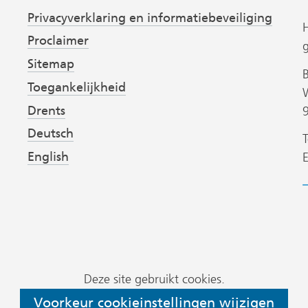
Privacyverklaring en informatiebeveiliging
Proclaimer
Sitemap
Toegankelijkheid
Drents
Deutsch
T
English
B
h
v
P
Deze site gebruikt cookies.
D
Voorkeur cookieinstellingen wijzigen