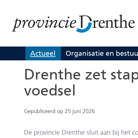
Ga
naar
de
inhoud
Actueel
Organisatie en bestuu
Actueel
Uitklappen
Drenthe zet sta
voedsel
Gepubliceerd op 25 juni 2026
De provincie Drenthe sluit aan bij het