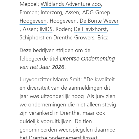
v
e
(
v
Meppel;
Wildlands Adventure Zoo
,
e
(
r
v
e
Emmen;
Interzorg
, Assen;
ADG Groep
(
r
v
w
e
r
Hoogeveen
, Hoogeveen;
De Bonte Wever
(
v
w
(
e
i
r
w
(
, Assen;
IMDS
, Roden;
De Havixhorst
,
v
e
i
v
r
j
(
w
i
v
Schiphorst en
Drenthe Growers
, Erica
e
r
j
e
w
s
v
i
j
e
Deze bedrijven strijden om de
r
w
s
r
i
t
e
j
s
r
felbegeerde titel
Drentse Onderneming
w
i
t
w
j
n
r
s
t
w
.
van het Jaar 2026
i
j
n
i
s
a
w
t
n
i
j
s
a
j
t
a
i
n
a
j
Juryvoorzitter Marco Smit: “De kwaliteit
s
t
a
s
n
r
j
a
a
s
en diversiteit van de aanmeldingen dit
t
n
r
t
a
e
s
a
r
t
jaar was uitzonderlijk hoog. Als jury zien
n
a
e
n
a
e
t
r
e
n
we ondernemingen die niet alleen stevig
a
a
e
a
r
n
n
e
e
a
zijn verankerd in Drenthe, maar ook
a
r
n
a
e
a
a
e
n
a
duidelijk vooruitkijken. De tien
r
e
a
r
e
n
a
n
a
r
genomineerden weerspiegelen daarmee
e
e
n
e
n
d
r
a
n
e
het Drentse ondernemersklimaat.”