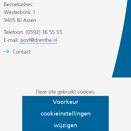
Bezoekadres:
e
e
Westerbrink 1
n
n
9405 BJ Assen
a
a
n
n
Telefoon: (0592) 36 55 55
d
d
s
E-mail:
post@drenthe.nl
e
e
i
B
Contact
r
r
t
e
e
e
e
w
w
)
l
e
e
d
b
b
Cookievoorkeur
m
Deze site gebruikt cookies.
s
s
wijzigen
e
i
i
Voorkeur
r
t
t
cookieinstellingen
k
e
e
:
)
)
wijzigen
h