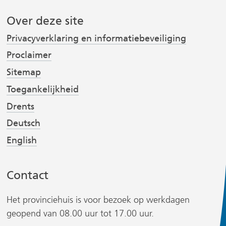
o
d
d
i
o
I
Over deze site
e
j
k
n
r
Privacyverklaring en informatiebeveiliging
(
(
s
e
Proclaimer
v
v
t
w
e
e
Sitemap
e
r
r
Toegankelijkheid
b
w
w
s
Drents
i
i
r
i
Deutsch
j
j
t
s
s
English
e
t
t
)
n
n
Contact
a
a
a
a
Het provinciehuis is voor bezoek op werkdagen
r
r
geopend van 08.00 uur tot 17.00 uur.
e
e
r