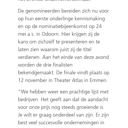
e
n
d
e
a
e
e
n
d
e
De genomineerden bereiden zich nu voor
n
a
e
n
n
r
e
d
e
n
op hun eerste onderlinge kennismaking
a
n
r
a
d
e
n
e
r
a
en op de nominatiebijeenkomst op 24
n
d
e
n
e
w
a
r
e
n
mei a.s. in Odoorn. Hier krijgen zij de
d
e
w
d
r
e
n
e
w
d
kans om zichzelf te presenteren en te
e
r
e
e
e
b
d
w
e
e
laten zien waarom juist zij de titel
r
e
b
r
w
s
e
e
b
r
verdienen. Aan het einde van deze avond
e
w
s
e
e
i
r
b
s
e
worden de drie finalisten
w
e
i
w
b
t
e
s
i
w
bekendgemaakt. De finale vindt plaats op
e
b
t
e
s
e
w
i
t
e
12 november in Theater Atlas in Emmen.
b
s
e
b
i
)
e
t
e
b
s
i
)
s
t
b
e
)
s
“We hebben weer een prachtige lijst met
i
t
i
e
s
)
i
bedrijven. Het geeft aan dat de aandacht
t
e
t
)
i
t
voor onze prijs nog steeds groeiende is.
e
)
e
t
e
Je wilt er graag onderdeel van zijn. Er zijn
)
)
e
)
best veel succesvolle ondernemingen in