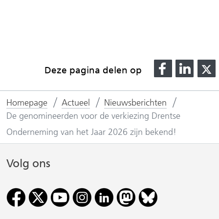
v
e
r
w
i
D
D
j
Deze pagina delen op
e
e
s
l
l
l
t
Homepage
Actueel
Nieuwsberichten
e
e
n
De genomineerden voor de verkiezing Drentse
n
n
a
o
o
Onderneming van het Jaar 2026 zijn bekend!
a
p
p
r
F
L
e
Volg ons
(
a
i
e
v
c
n
n
e
k
a
r
b
e
n