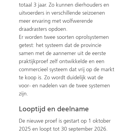
d
totaal 3 jaar. Zo kunnen dierhouders en
e
uitvoerders in verschillende seizoenen
r
meer ervaring met wolfwerende
e
draadrasters opdoen.
w
Er worden twee soorten oprolsystemen
e
getest: het systeem dat de provincie
b
samen met de aannemer uit de eerste
s
praktijkproef zelf ontwikkelde en een
i
commercieel systeem dat vrij op de markt
t
te koop is. Zo wordt duidelijk wat de
e
voor- en nadelen van de twee systemen
)
zijn.
Looptijd en deelname
De nieuwe proef is gestart op 1 oktober
2025 en loopt tot 30 september 2026.