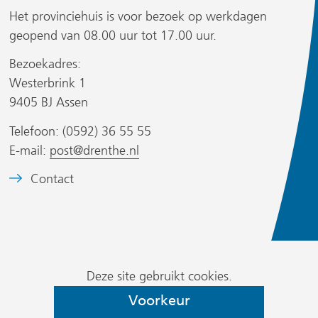
a
a
Het provinciehuis is voor bezoek op werkdagen
r
r
geopend van 08.00 uur tot 17.00 uur.
e
e
r
Bezoekadres:
e
e
Westerbrink 1
n
n
9405 BJ Assen
a
a
n
n
Telefoon: (0592) 36 55 55
d
d
s
E-mail:
post@drenthe.nl
e
e
i
B
Contact
r
r
t
e
e
e
e
w
w
)
l
e
e
d
b
b
Cookievoorkeur
m
Deze site gebruikt cookies.
s
s
wijzigen
e
i
i
Voorkeur
r
t
t