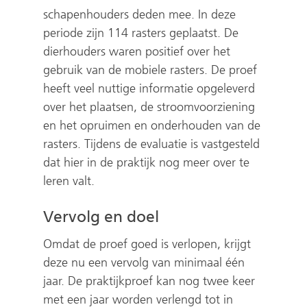
e
schapenhouders deden mee. In deze
r
periode zijn 114 rasters geplaatst. De
w
dierhouders waren positief over het
i
gebruik van de mobiele rasters. De proef
j
heeft veel nuttige informatie opgeleverd
s
over het plaatsen, de stroomvoorziening
t
en het opruimen en onderhouden van de
n
rasters. Tijdens de evaluatie is vastgesteld
a
dat hier in de praktijk nog meer over te
a
leren valt.
r
Vervolg en doel
e
e
Omdat de proef goed is verlopen, krijgt
n
deze nu een vervolg van minimaal één
a
jaar. De praktijkproef kan nog twee keer
n
met een jaar worden verlengd tot in