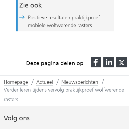
Zie ook
Positieve resultaten praktijkproef
mobiele wolfwerende rasters
D
D
Deze pagina delen op
e
e
l
l
l
Homepage
Actueel
Nieuwsberichten
e
e
Verder leren tijdens vervolg praktijkproef wolfwerende
n
n
o
o
rasters
p
p
F
L
Volg ons
(
a
i