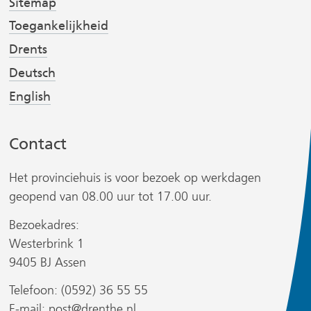
e
e
Sitemap
s
r
r
Toegankelijkheid
i
w
w
t
Drents
i
i
r
e
Deutsch
j
j
)
s
s
English
t
t
n
n
Contact
a
a
a
a
Het provinciehuis is voor bezoek op werkdagen
r
r
geopend van 08.00 uur tot 17.00 uur.
e
e
r
Bezoekadres:
e
e
Westerbrink 1
n
n
9405 BJ Assen
a
a
n
n
Telefoon: (0592) 36 55 55
d
d
s
E-mail:
post@drenthe.nl