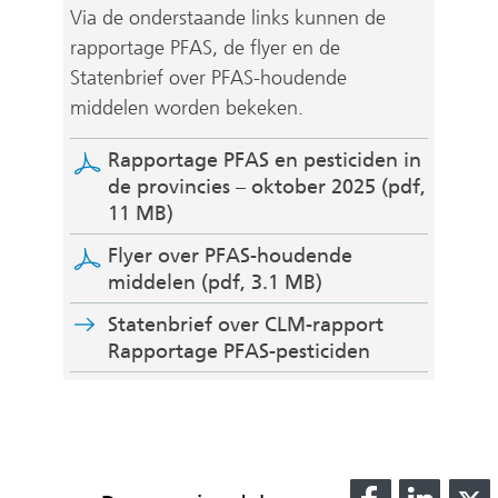
Via de onderstaande links kunnen de
rapportage PFAS, de flyer en de
Statenbrief over PFAS-houdende
middelen worden bekeken.
Rapportage PFAS en pesticiden in
de provincies – oktober 2025
(pdf,
11 MB)
Flyer over PFAS-houdende
middelen
(pdf, 3.1 MB)
Statenbrief over CLM-rapport
(
Rapportage PFAS-pesticiden
v
e
r
w
i
D
D