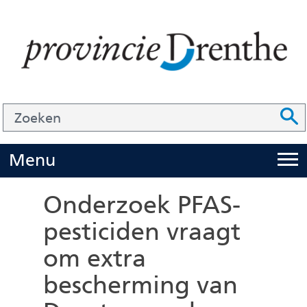
Ga
naar
de
inhoud
Zoek
Z
Z
o
e
U
Menu
i
k
t
e
Onderzoek PFAS-
k
n
pesticiden vraagt
l
om extra
a
p
bescherming van
p