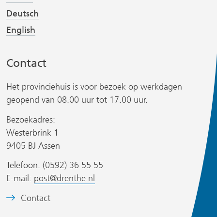
i
i
r
j
j
Deutsch
s
s
English
t
t
n
n
Contact
a
a
a
a
Het provinciehuis is voor bezoek op werkdagen
r
r
geopend van 08.00 uur tot 17.00 uur.
e
e
r
e
e
Bezoekadres:
n
n
Westerbrink 1
a
a
9405 BJ Assen
n
n
Telefoon: (0592) 36 55 55
d
d
s
E-mail:
post@drenthe.nl
e
e
i
r
r
t
B
Contact
e
e
e