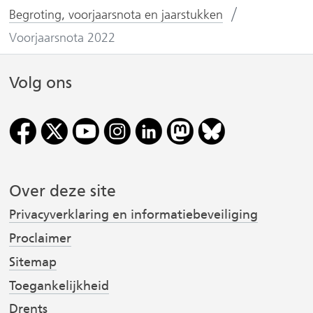
n
n
Begroting, voorjaarsnota en jaarstukken
o
o
Voorjaarsnota 2022
p
p
F
L
Volg ons
(
a
i
v
c
n
e
k
r
b
e
o
d
i
o
I
Over deze site
j
k
n
Privacyverklaring en informatiebeveiliging
(
(
s
v
v
t
Proclaimer
e
e
Sitemap
r
r
Toegankelijkheid
w
w
Drents