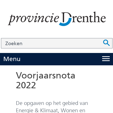
Ga
naar
de
inhoud
Zoek
Z
Z
o
e
U
Menu
i
k
t
e
Voorjaarsnota
k
n
2022
l
a
p
De opgaven op het gebied van
p
Energie & Klimaat, Wonen en