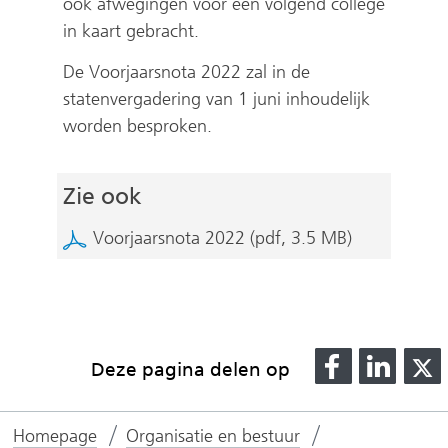
ook afwegingen voor een volgend college
in kaart gebracht.
De Voorjaarsnota 2022 zal in de
statenvergadering van 1 juni inhoudelijk
worden besproken.
Zie ook
Voorjaarsnota 2022
(pdf, 3.5 MB)
D
D
Deze pagina delen op
e
e
l
l
l
Homepage
Organisatie en bestuur
e
e