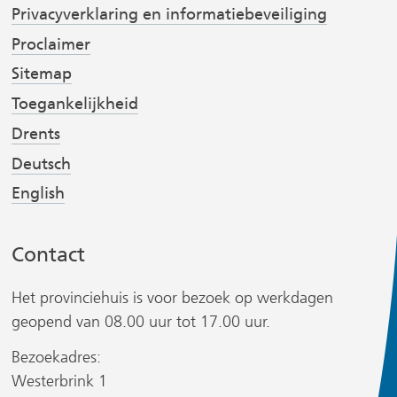
o
d
Privacyverklaring en informatiebeveiliging
i
o
I
Proclaimer
j
k
n
Sitemap
(
(
s
v
v
t
Toegankelijkheid
e
e
Drents
r
r
Deutsch
w
w
English
i
i
r
j
j
s
s
Contact
t
t
n
n
Het provinciehuis is voor bezoek op werkdagen
a
a
geopend van 08.00 uur tot 17.00 uur.
a
a
Bezoekadres:
r
r
Westerbrink 1
e
e
r