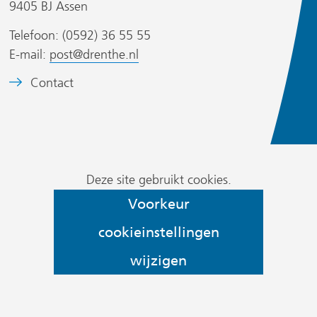
9405 BJ Assen
e
e
n
n
Telefoon: (0592) 36 55 55
a
a
E-mail:
post@drenthe.nl
n
n
B
Contact
d
d
s
e
e
e
i
e
r
r
t
l
e
e
d
w
w
)
Cookievoorkeur
m
Deze site gebruikt cookies.
e
e
wijzigen
e
Voorkeur
b
b
r
s
s
cookieinstellingen
k
i
i
:
wijzigen
t
t
h
e
e
e
)
)
Hier
t