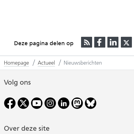
R
D
D
Deze pagina delen op
S
e
e
S
l
l
l
Homepage
Actueel
Nieuwsberichten
e
e
n
n
o
o
Volg ons
p
p
F
L
(
a
i
v
c
n
e
k
Over deze site
r
b
e