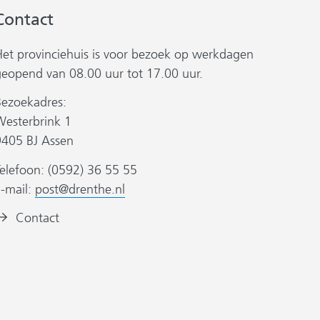
(verwijst
(verwijst
(verwijst
Contact
naar
naar
naar
een
een
een
Het provinciehuis is voor bezoek op werkdagen
andere
andere
andere
geopend van 08.00 uur tot 17.00 uur.
website)
website)
website)
Bezoekadres:
Westerbrink 1
9405 BJ Assen
elefoon: (0592) 36 55 55
E-mail:
post@drenthe.nl
eeldmerk:
Contact
et
wapen
an
de
rovincie