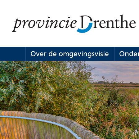
Ga
naar
de
inhoud
Over de omgevingsvisie
Onder
Over
Uitklappe
de
omgevings