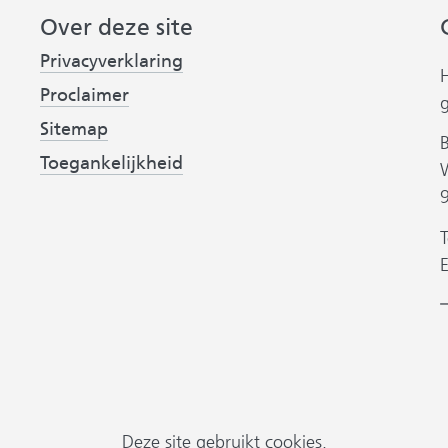
Over deze site
Privacyverklaring
Proclaimer
Sitemap
Toegankelijkheid
T
B
h
v
P
Deze site gebruikt cookies.