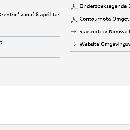
Onderzoeksagenda O
enthe’ vanaf 8 april ter
Contournota Omgevi
Startnotitie Nieuwe
t
Website Omgevingsv