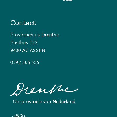
Contact
Provinciehuis Drenthe
Postbus 122
9400 AC ASSEN
0592 365 555
(opent
in
nieuw
venster)
(verwijst
(opent