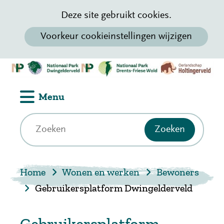
Cookievoorkeur
Hier
Deze site gebruikt cookies.
wijzigen
kan
Voorkeur cookieinstellingen wijzigen
het
gebruik
(n
Ga
van
h
naar
cookies
Uitklappen
Menu
de
op
inhoud
deze
Z
Zoeken
Zoeken
o
website
e
worden
k
toegestaan
Home
Wonen en werken
Bewoners
e
of
n
Gebruikersplatform Dwingelderveld
geweigerd.
Gebruikersplatform