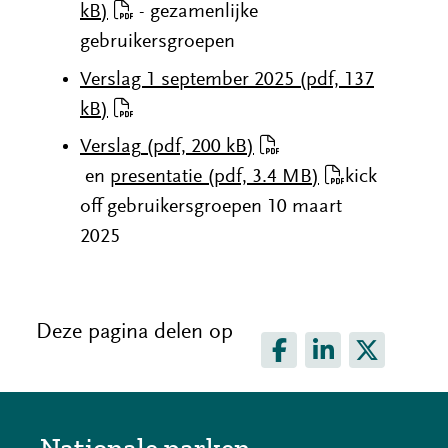
kB)
- gezamenlijke
gebruikersgroepen
Verslag 1 september 2025
(pdf, 137
kB)
Verslag
(pdf, 200 kB)
en
presentatie
(pdf, 3.4 MB)
kick
off gebruikersgroepen 10 maart
2025
Deze pagina delen op
D
D
D
e
e
e
l
l
l