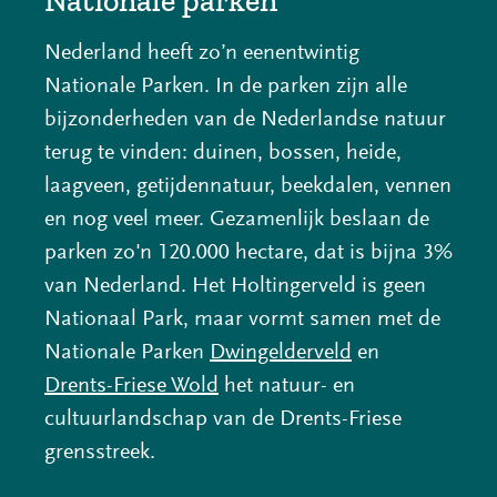
Nationale parken
e
e
e
Nederland heeft zo’n eenentwintig
n
n
n
Nationale Parken. In de parken zijn alle
o
o
o
bijzonderheden van de Nederlandse natuur
p
p
p
terug te vinden: duinen, bossen, heide,
F
L
X
laagveen, getijdennatuur, beekdalen, vennen
(opent
a
i
en nog veel meer. Gezamenlijk beslaan de
in
c
n
parken zo'n 120.000 hectare, dat is bijna 3%
nieuw
e
k
van Nederland. Het Holtingerveld is geen
venster)
b
e
Nationaal Park, maar vormt samen met de
(verwijst
o
d
(opent
Nationale Parken
Dwingelderveld
en
naar
o
I
(opent
in
Drents-Friese Wold
het natuur- en
een
k
n
in
nieuw
cultuurlandschap van de Drents-Friese
(opent
(opent
andere
nieuw
venster)
grensstreek.
in
in
website)
venster)
(verwijst
nieuw
nieuw