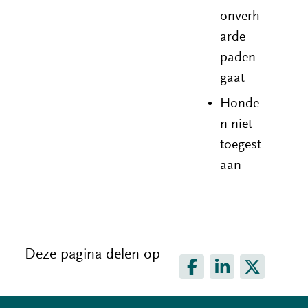
onverh
arde
paden
gaat
Honde
n niet
toegest
aan
Deze pagina delen op
D
D
D