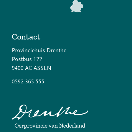
Contact
Provinciehuis Drenthe
Postbus 122
9400 AC ASSEN
0592 365 555
(opent
in
nieuw
venster)