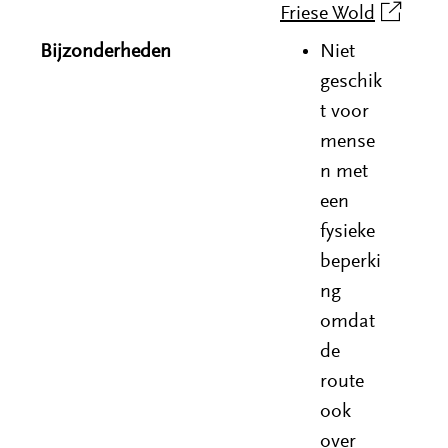
Friese Wold
(opent
in
Bijzonderheden
Niet
nieuw
geschik
venster)
t voor
(verwijst
mense
naar
n met
een
een
andere
fysieke
website)
beperki
ng
omdat
de
route
ook
over