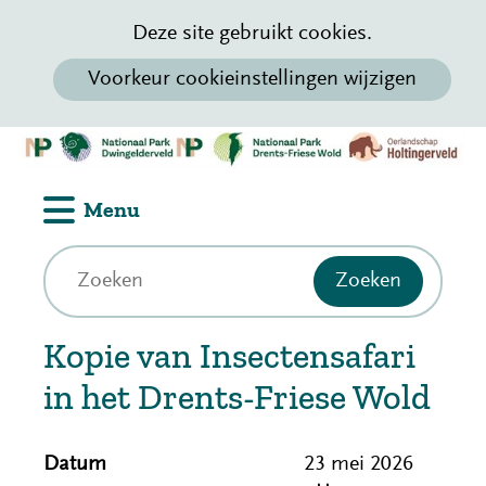
Cookievoorkeur
Hier
Deze site gebruikt cookies.
wijzigen
kan
Voorkeur cookieinstellingen wijzigen
het
gebruik
(n
Ga
van
h
naar
cookies
Uitklappen
Menu
de
op
inhoud
deze
Z
Zoeken
Zoeken
o
website
e
worden
Kopie van Insectensafari
k
toegestaan
e
in het Drents-Friese Wold
of
n
geweigerd.
Datum
23 mei 2026