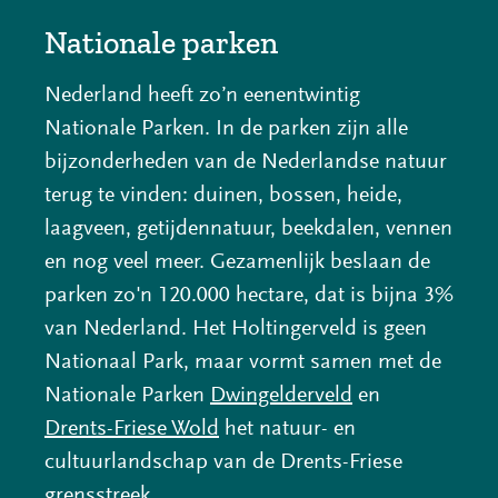
e
e
e
Nationale parken
l
l
l
e
e
e
Nederland heeft zo’n eenentwintig
n
n
n
Nationale Parken. In de parken zijn alle
o
o
o
bijzonderheden van de Nederlandse natuur
p
p
p
terug te vinden: duinen, bossen, heide,
F
L
X
laagveen, getijdennatuur, beekdalen, vennen
(opent
a
i
en nog veel meer. Gezamenlijk beslaan de
in
c
n
parken zo'n 120.000 hectare, dat is bijna 3%
nieuw
e
k
van Nederland. Het Holtingerveld is geen
venster)
b
e
Nationaal Park, maar vormt samen met de
(verwijst
o
d
(opent
Nationale Parken
Dwingelderveld
en
naar
o
I
(opent
in
Drents-Friese Wold
het natuur- en
een
k
n
in
nieuw
cultuurlandschap van de Drents-Friese
(opent
(opent
andere
nieuw
venster)
grensstreek.