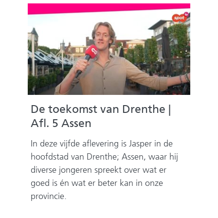
mst
De 
De toekomst van Drenthe |
Afl.
Afl. 5 Assen
In dez
In deze vijfde aflevering is Jasper in de
ken en
Pater
hoofdstad van Drenthe; Assen, waar hij
euren
hebbe
diverse jongeren spreekt over wat er
e
goed is én wat er beter kan in onze
eizen
provincie.
en