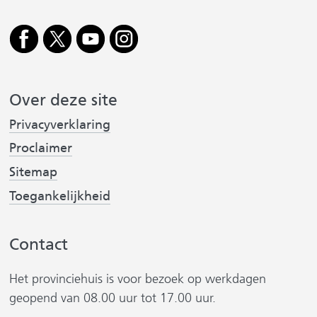
e
k
r
b
e
o
d
i
o
I
j
k
n
Over deze site
(
(
s
Privacyverklaring
v
v
t
e
e
Proclaimer
r
r
Sitemap
w
w
Toegankelijkheid
i
i
r
j
j
Contact
s
s
t
t
Het provinciehuis is voor bezoek op werkdagen
n
n
geopend van 08.00 uur tot 17.00 uur.
a
a