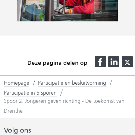
D
D
Deze pagina delen op
e
e
l
l
l
Homepage
Participatie en besluitvorming
e
e
n
n
Participatie in 5 sporen
o
o
Spoor 2: Jongeren geven richting - De toekomst van
p
p
Drenthe
F
L
(
a
i
Volg ons
v
c
n