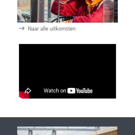
(verwijst
Naar alle uitkomsten
naar
een
andere
website)