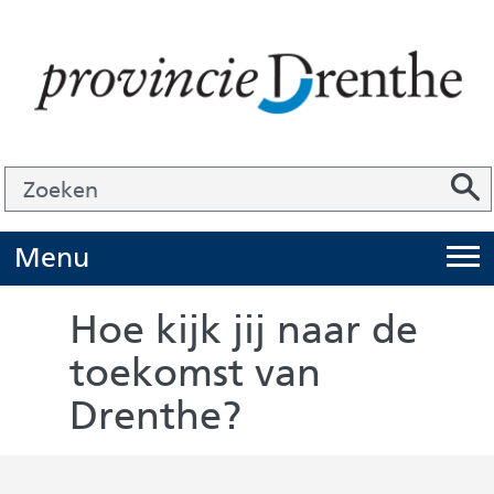
Ga
naar
de
inhoud
Zoek
Z
Z
o
e
U
Menu
i
k
t
e
Hoe kijk jij naar de
k
n
toekomst van
l
Drenthe?
a
p
p