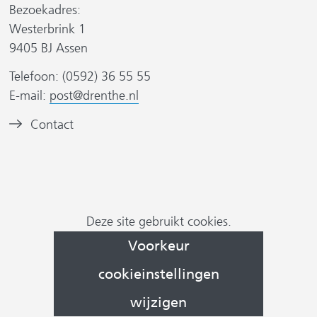
a
a
Bezoekadres:
r
r
Westerbrink 1
e
e
r
9405 BJ Assen
e
e
Telefoon: (0592) 36 55 55
n
n
E-mail:
post@drenthe.nl
a
a
n
n
B
Contact
d
d
s
e
e
e
i
e
r
r
t
l
e
e
d
w
w
)
Cookievoorkeur
m
Deze site gebruikt cookies.
e
e
wijzigen
e
Voorkeur
b
b
r
s
s
cookieinstellingen
k
i
i
:
wijzigen
t
t
h