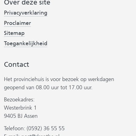
Over deze site
r
i
o
I
e
Privacyverklaring
j
k
n
w
Proclaimer
(
(
s
e
v
v
t
Sitemap
b
e
e
s
Toegankelijkheid
r
r
i
w
w
t
Contact
i
i
r
e
j
j
)
Het provinciehuis is voor bezoek op werkdagen
s
s
geopend van 08.00 uur tot 17.00 uur.
t
t
n
n
Bezoekadres:
a
a
Westerbrink 1
a
a
9405 BJ Assen
r
r
Telefoon: (0592) 36 55 55
e
e
r