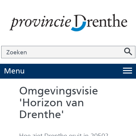
Ga
naar
de
inhoud
Zoek
Z
Z
o
e
U
Menu
i
k
t
e
Omgevingsvisie
k
n
'Horizon van
l
Drenthe'
a
p
p
Hoe ziet Drenthe eruit in 2050?