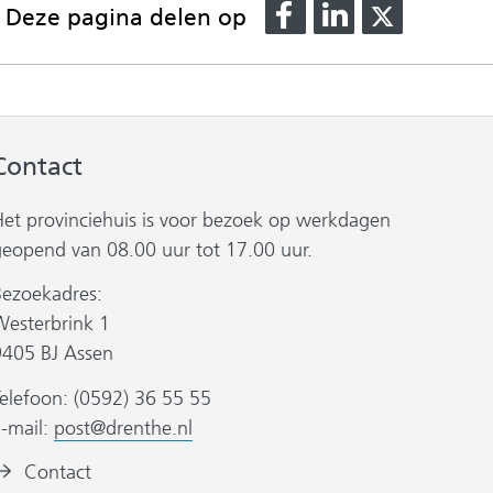
Delen
Delen
Delen
Deze pagina delen op
op
op
op
Facebook
LinkedIn
X
(verwijst
(verwijst
(verwijst
naar
naar
naar
een
een
een
Contact
andere
andere
andere
website)
website)
website)
Het provinciehuis is voor bezoek op werkdagen
geopend van 08.00 uur tot 17.00 uur.
Bezoekadres:
Westerbrink 1
9405 BJ Assen
elefoon: (0592) 36 55 55
E-mail:
post@drenthe.nl
eeldmerk:
Contact