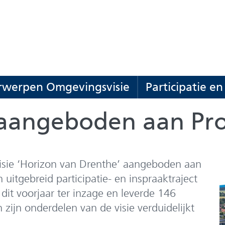
(naar
homepage)
werpen Omgevingsvisie
Participatie e
n
Onderwerpen
Uitklappen
Omgevingsvisie
aangeboden aan Prov
visie
isie ‘Horizon van Drenthe’ aangeboden aan
 uitgebreid participatie- en inspraaktraject
it voorjaar ter inzage en leverde 146
zijn onderdelen van de visie verduidelijkt