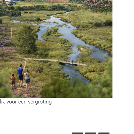
(afbeelding:
lik voor een vergroting
w2606_220-
dr-
linkedin_horizon_van_drenthe.png)