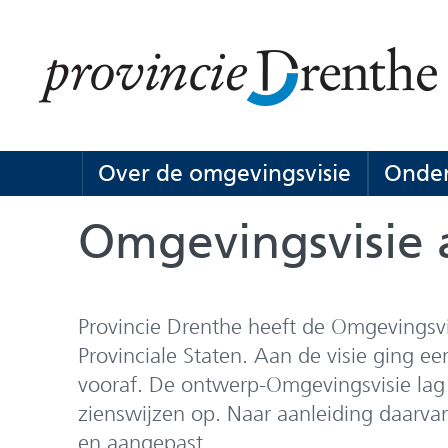
Ga
naar
de
inhoud
Over de omgevingsvisie
Onder
Over
Uitklappe
de
Omgevingsvisie 
omgevings
Provincie Drenthe heeft de Omgevingsv
Provinciale Staten. Aan de visie ging een
vooraf. De ontwerp-Omgevingsvisie lag d
zienswijzen op. Naar aanleiding daarvan 
en aangepast.