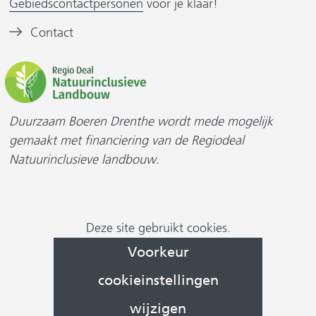
Gebiedscontactpersonen
voor je klaar!
a
a
e
e
n
n
Contact
n
d
d
s
a
e
e
i
n
r
r
t
d
e
e
e
w
w
)
Duurzaam Boeren Drenthe wordt mede mogelijk
r
e
e
gemaakt met financiering van de Regiodeal
e
b
b
w
Natuurinclusieve landbouw.
e
s
s
b
i
i
s
t
t
Cookievoorkeur
i
Deze site gebruikt cookies.
e
e
wijzigen
t
Voorkeur
)
)
e
)
cookieinstellingen
wijzigen