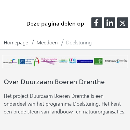
D
D
Deze pagina delen op
e
e
l
l
l
Homepage
Meedoen
Doelsturing
e
e
n
n
o
o
p
p
F
L
Over Duurzaam Boeren Drenthe
(
a
i
v
c
n
Het project Duurzaam Boeren Drenthe is een
e
k
onderdeel van het programma Doelsturing. Het kent
r
b
e
een brede steun van landbouw- en natuurorganisaties.
o
d
i
o
I
j
k
n