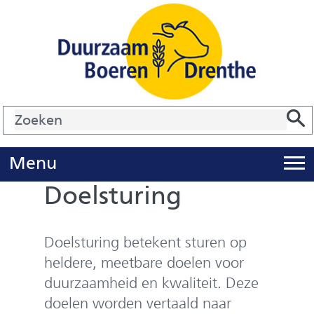
Ga
naar
de
inhoud
Zoek
Z
Z
o
e
U
Menu
i
k
Doelsturing
t
e
k
n
l
Doelsturing betekent sturen op
a
heldere, meetbare doelen voor
p
duurzaamheid en kwaliteit. Deze
p
doelen worden vertaald naar