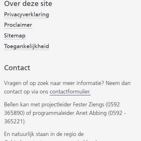
Over deze site
(
(
s
Privacyverklaring
v
v
t
Proclaimer
e
e
r
r
Sitemap
w
w
(
Toegankelijkheid
i
i
r
v
j
j
e
Contact
s
s
r
t
t
w
Vragen of op zoek naar meer informatie? Neem dan
i
n
n
j
contact op via ons
contactformulier.
a
a
s
a
a
Bellen kan met projectleider Fester Ziengs (0592
t
r
r
365890) of programmaleider Anet Abbing (0592 -
n
e
e
r
365221).
a
e
e
a
En natuurlijk staan in de regio de
n
n
r