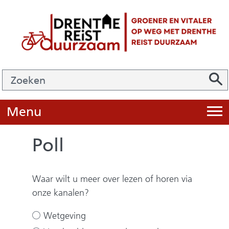
Ga
naar
de
inhoud
Zoek
Z
Z
o
e
U
Menu
i
k
t
e
Poll
k
n
l
Waar wilt u meer over lezen of horen via
a
onze kanalen?
p
p
Waar wilt
Wetgeving
e
u meer