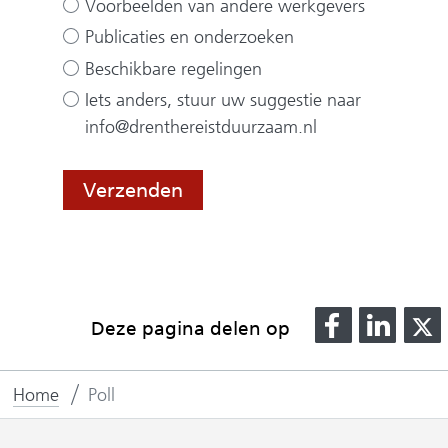
Voorbeelden van andere werkgevers
n
over lezen
Publicaties en onderzoeken
of horen
Beschikbare regelingen
via onze
Iets anders, stuur uw suggestie naar
kanalen?
info@drenthereistduurzaam.nl
Verzenden
D
D
Deze pagina delen op
e
e
l
l
l
Home
Poll
e
e
n
n