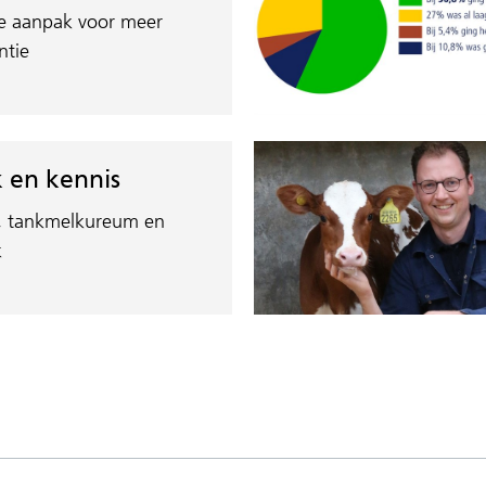
e aanpak voor meer
ntie
k en kennis
, tankmelkureum en
k