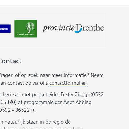
(verwijst
(verwijst
(verwijst
naar
naar
naar
een
een
een
andere
andere
andere
website)
website)
website)
Contact
Vragen of op zoek naar meer informatie? Neem
dan contact op via ons
contactformulier.
ellen kan met projectleider Fester Ziengs (0592
365890) of programmaleider Anet Abbing
(0592 - 365221).
n natuurlijk staan in de regio de