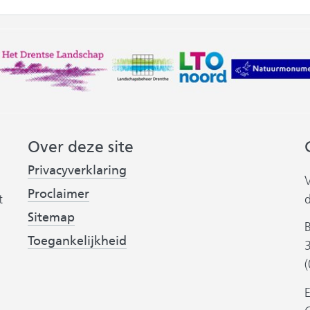
Over deze site
Privacyverklaring
Proclaimer
t
Sitemap
B
(verwijst
Toegankelijkheid
naar
een
andere
E
website)