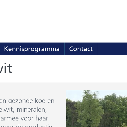
(naar
homepage)
Kennisprogramma
Contact
Meedoen
Uitklappen
wit
 een gezonde koe en
eiwit, mineralen,
aarmee voor haar
 voor de productie