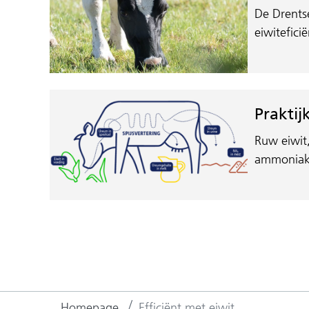
De Drents
eiwiteficië
Praktij
Ruw eiwit
ammonia
Homepage
Efficiënt met eiwit