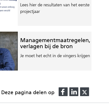
Lees hier de resultaten van het eerste
projectjaar
Managementmaatregelen,
verlagen bij de bron
Je moet het echt in de vingers krijgen
Delen
Delen
Delen
Deze pagina delen op
op
op
op
Facebook
LinkedIn
X