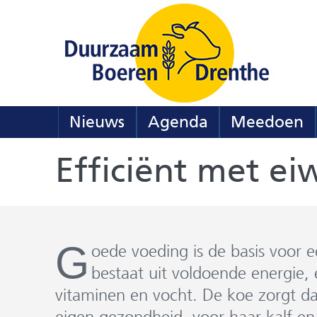
Ga
naar
de
inhoud
Nieuws
Agenda
Meedoen
Efficiënt met ei
G
oede voeding is de basis voor
bestaat uit voldoende energie, 
vitaminen en vocht. De koe zorgt d
eigen gezondheid, voor haar kalf en