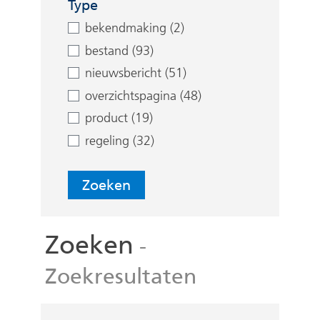
e
Type
n
bekendmaking (2)
bestand (93)
nieuwsbericht (51)
overzichtspagina (48)
product (19)
regeling (32)
Zoeken
Zoeken
-
Zoekresultaten