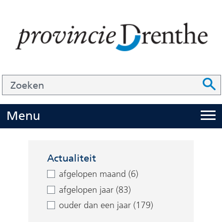
Ga
naar
de
inhoud
Zoek
Z
Z
o
e
U
Menu
i
k
t
e
Facetten
k
n
Actualiteit
l
afgelopen maand (6)
a
afgelopen jaar (83)
p
ouder dan een jaar (179)
p