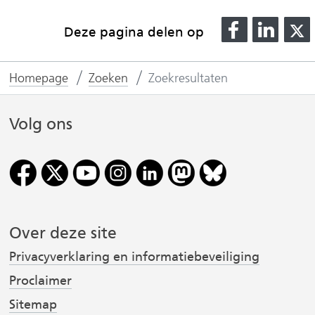
D
D
Deze pagina delen op
e
e
l
l
l
Homepage
Zoeken
Zoekresultaten
e
e
n
n
o
o
Volg ons
p
p
F
L
(
a
i
v
c
n
e
k
Over deze site
r
b
e
o
d
Privacyverklaring en informatiebeveiliging
i
o
I
Proclaimer
j
k
n
Sitemap
(
(
s