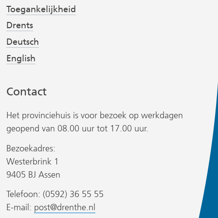
v
v
t
Toegankelijkheid
e
e
Drents
r
r
Deutsch
w
w
English
i
i
r
j
j
s
s
Contact
t
t
n
n
Het provinciehuis is voor bezoek op werkdagen
a
a
geopend van 08.00 uur tot 17.00 uur.
a
a
Bezoekadres:
r
r
Westerbrink 1
e
e
r
9405 BJ Assen
e
e
n
n
Telefoon: (0592) 36 55 55
a
a
E-mail:
post@drenthe.nl