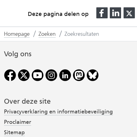
D
D
Deze pagina delen op
e
e
l
l
l
Homepage
Zoeken
Zoekresultaten
e
e
n
n
o
o
Volg ons
p
p
F
L
(
a
i
v
c
n
e
k
Over deze site
r
b
e
o
d
Privacyverklaring en informatiebeveiliging
i
o
I
Proclaimer
j
k
n
Sitemap
(
(
s