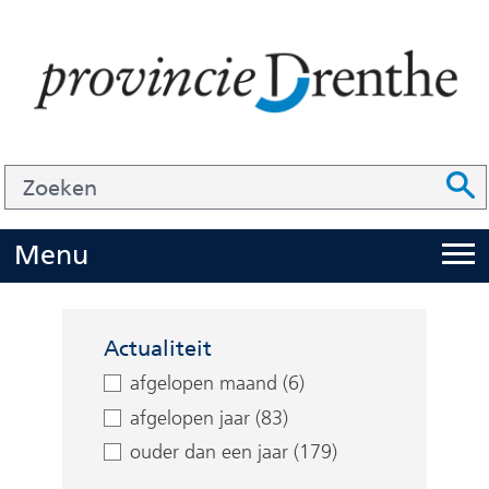
Ga
naar
de
inhoud
Zoek
Z
Z
o
e
U
Menu
i
k
t
e
Facetten
k
n
Actualiteit
l
afgelopen maand (6)
a
afgelopen jaar (83)
p
ouder dan een jaar (179)
p