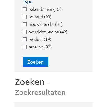
e
Type
n
bekendmaking (2)
bestand (93)
nieuwsbericht (51)
overzichtspagina (48)
product (19)
regeling (32)
Zoeken
Zoeken
-
Zoekresultaten