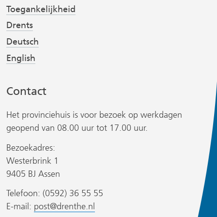
v
v
t
Toegankelijkheid
e
e
Drents
r
r
Deutsch
w
w
English
i
i
r
j
j
s
s
Contact
t
t
n
n
Het provinciehuis is voor bezoek op werkdagen
a
a
geopend van 08.00 uur tot 17.00 uur.
a
a
Bezoekadres:
r
r
Westerbrink 1
e
e
r
9405 BJ Assen
e
e
n
n
Telefoon: (0592) 36 55 55
a
a
E-mail:
post@drenthe.nl