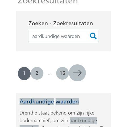
Zoekresultaten
Zoekopdracht
Zoeken - Zoekresultaten
Filters
1
2
...
16
Aardkundige
waarden
Drenthe staat bekend om zijn rijke
bodemarchief, om zijn
aardkundige