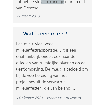
tot het eerste
aardkundige
monument
d
van Drenthe.
e
r
21 maart 2013
e
w
Wat is een m.e.r.?
e
b
Een m.e.r. staat voor
s
milieueffectrapportage. Dit is een
i
onafhankelijk onderzoek naar de
t
effecten van ruimtelijke plannen op de
e
(leef)omgeving. De m.e.r. is bedoeld om
)
bij de voorbereiding van het
projectbesluit de verwachte
milieueffecten, die van belang ...
vraag en antwoord
14 oktober 2021