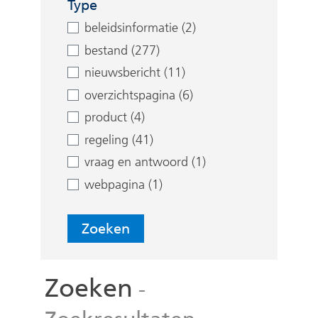
e
Type
n
beleidsinformatie (2)
bestand (277)
nieuwsbericht (11)
overzichtspagina (6)
product (4)
regeling (41)
vraag en antwoord (1)
webpagina (1)
Zoeken
Zoeken
-