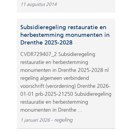
11 augustus 2014
Subsidieregeling restauratie en
herbestemming monumenten in
(
Drenthe 2025-2028
v
CVDR729407_2 Subsidieregeling
e
restauratie en herbestemming
r
monumenten in Drenthe 2025-2028 nl
w
regeling algemeen verbindend
i
voorschrift (verordening) Drenthe 2026-
j
01-01 prb-2025-21250 Subsidieregeling
s
restauratie en herbestemming
t
monumenten in Drenthe ...
n
a
regeling
1 januari 2026
a