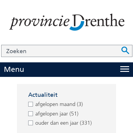
Ga
naar
de
inhoud
Zoek
Z
Z
o
e
U
Menu
i
k
t
e
Facetten
k
n
Actualiteit
l
afgelopen maand (3)
a
afgelopen jaar (51)
p
ouder dan een jaar (331)
p