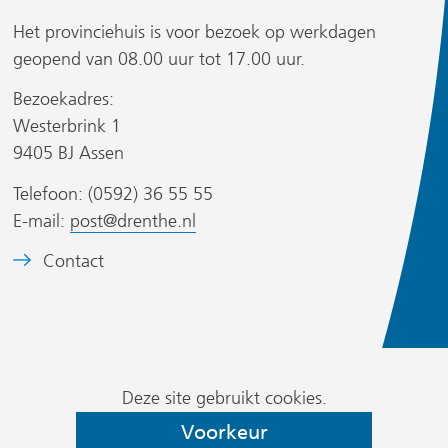
t
t
n
n
Het provinciehuis is voor bezoek op werkdagen
a
a
geopend van 08.00 uur tot 17.00 uur.
a
a
Bezoekadres:
r
r
Westerbrink 1
e
e
r
9405 BJ Assen
e
e
n
n
Telefoon: (0592) 36 55 55
a
a
E-mail:
post@drenthe.nl
n
n
B
Contact
d
d
s
e
e
e
i
e
r
r
t
l
e
e
d
w
w
)
Cookievoorkeur
m
Deze site gebruikt cookies.
e
e
wijzigen
e
Voorkeur
b
b