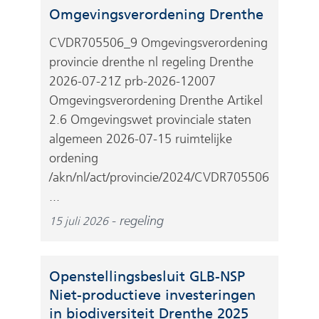
(
Omgevingsverordening Drenthe
v
CVDR705506_9 Omgevingsverordening
e
provincie drenthe nl regeling Drenthe
r
2026-07-21Z prb-2026-12007
w
Omgevingsverordening Drenthe Artikel
i
2.6 Omgevingswet provinciale staten
j
algemeen 2026-07-15 ruimtelijke
s
ordening
t
/akn/nl/act/provincie/2024/CVDR705506
n
...
a
a
regeling
15 juli 2026
r
e
e
Openstellingsbesluit GLB-NSP
n
Niet-productieve investeringen
a
(
in biodiversiteit Drenthe 2025