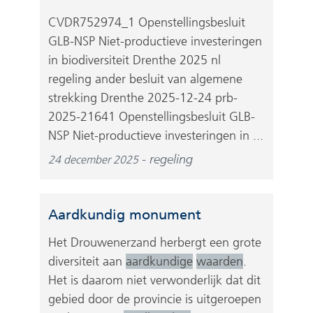
n
v
CVDR752974_1 Openstellingsbesluit
d
e
GLB-NSP Niet-productieve investeringen
e
r
in biodiversiteit Drenthe 2025 nl
r
w
regeling ander besluit van algemene
e
i
strekking Drenthe 2025-12-24 prb-
w
j
2025-21641 Openstellingsbesluit GLB-
e
s
b
NSP Niet-productieve investeringen in ...
t
s
n
regeling
24 december 2025
i
a
t
a
e
r
Aardkundig monument
)
e
Het Drouwenerzand herbergt een grote
e
diversiteit aan
aardkundige
waarden
.
n
Het is daarom niet verwonderlijk dat dit
a
gebied door de provincie is uitgeroepen
n