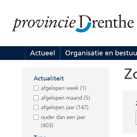
Ga
naar
de
inhoud
Actueel
Organisatie en bestuu
Actueel
Uitklappen
Z
Facetten
Actualiteit
afgelopen week (1)
afgelopen maand (5)
afgelopen jaar (147)
ouder dan een jaar
(403)