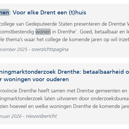
nen
: Voor elke Drent een (t)huis
college van Gedeputeerde Staten presenteren de Drents
komstbestendig
wonen
in Drenthe’. Goed, betaalbaar en 
le thema’s waar het college de komende jaren op wil inze
overzichtspagina
ecember 2025
ingmarktonderzoek Drenthe: betaalbaarheid on
r woningen voor ouderen
rovincie Drenthe heeft samen met Drentse gemeenten en 
ngmarktonderzoek laten uitvoeren door onderzoeksburea
 zien hoeveel en welke woningen Drenthe de komende jaren
nieuwsbericht
anuari 2026