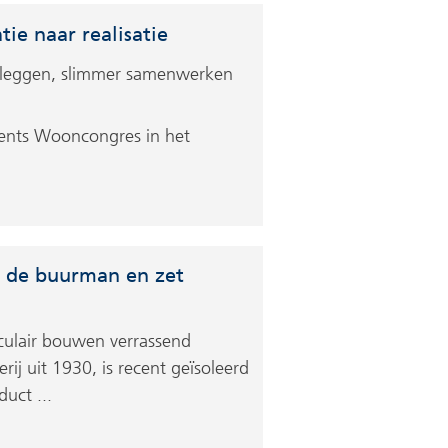
ie naar realisatie
rleggen, slimmer samenwerken
ents Wooncongres in het
n de buurman en zet
rculair bouwen verrassend
ij uit 1930, is recent geïsoleerd
uct ...