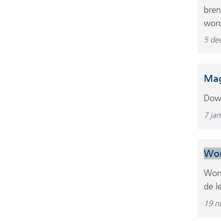
bren
word
5 de
Mag
Dow
7 ja
Wo
Woni
de l
19 n