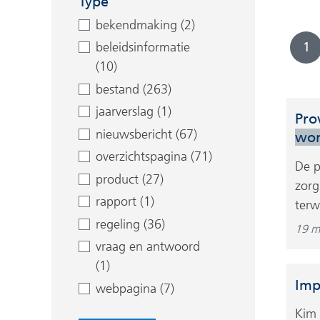
Type
bekendmaking (2)
1
beleidsinformatie
(10)
bestand (263)
jaarverslag (1)
Pro
nieuwsbericht (67)
wo
overzichtspagina (71)
De p
product (27)
zorg
rapport (1)
terw
regeling (36)
19 m
vraag en antwoord
(1)
Imp
webpagina (7)
Kim