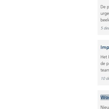
De p
urge
beel
5 de
Imp
Het
de p
team
10 d
Wo
Nieu