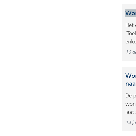
Wo
Het 
‘Toe
enke
16 d
Won
naa
De p
woni
laat
14 j