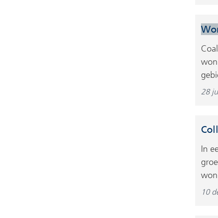
Wo
Coal
woni
gebi
28 j
Col
In e
groe
woni
10 d