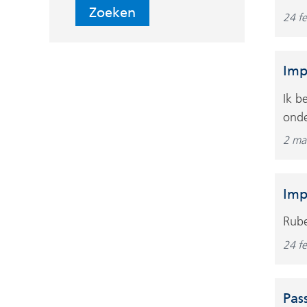
Zoeken
24 f
Imp
Ik b
onde
2 ma
Imp
Rub
24 f
Pas