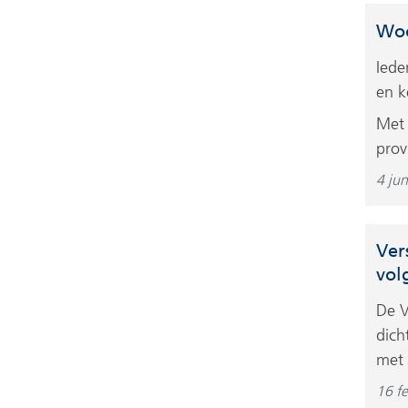
Woo
Iede
en k
Met 
prov
4 ju
Ver
vol
De V
dich
met 
16 f