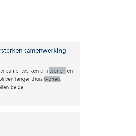
ersterken samenwerking
auwer samenwerken om
wonen
en
lijven langer thuis
wonen
,
len beide ...