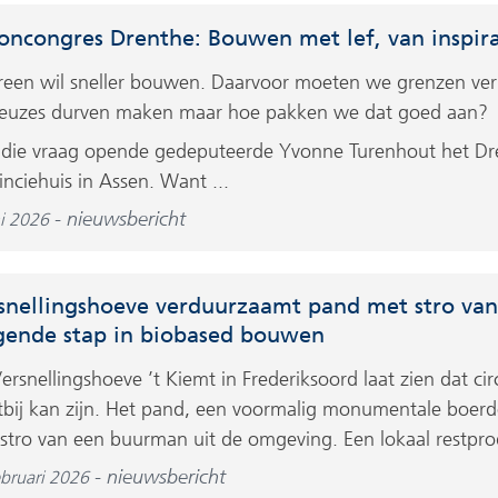
ncongres Drenthe: Bouwen met lef, van inspirat
reen wil sneller bouwen. Daarvoor moeten we grenzen ve
euzes durven maken maar hoe pakken we dat goed aan?
die vraag opende gedeputeerde Yvonne Turenhout het Dr
inciehuis in Assen. Want ...
nieuwsbericht
ni 2026
snellingshoeve verduurzaamt pand met stro va
gende stap in biobased bouwen
ersnellingshoeve ’t Kiemt in Frederiksoord laat zien dat ci
tbij kan zijn. Het pand, een voormalig monumentale boerder
stro van een buurman uit de omgeving. Een lokaal restprod
nieuwsbericht
ebruari 2026