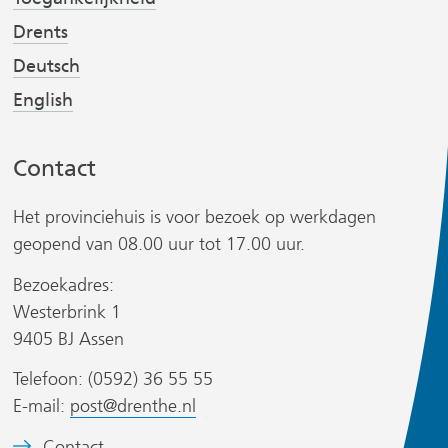
e
e
Drents
r
r
Deutsch
w
w
English
i
i
r
j
j
s
s
Contact
t
t
n
n
Het provinciehuis is voor bezoek op werkdagen
a
a
geopend van 08.00 uur tot 17.00 uur.
a
a
Bezoekadres:
r
r
Westerbrink 1
e
e
r
9405 BJ Assen
e
e
n
n
Telefoon: (0592) 36 55 55
a
a
E-mail:
post@drenthe.nl
n
n
B
Contact