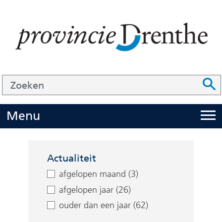
Ga
naar
de
inhoud
Zoek
Z
Z
o
e
U
Menu
i
k
t
e
Facetten
k
n
Actualiteit
l
afgelopen maand (3)
a
afgelopen jaar (26)
p
ouder dan een jaar (62)
p