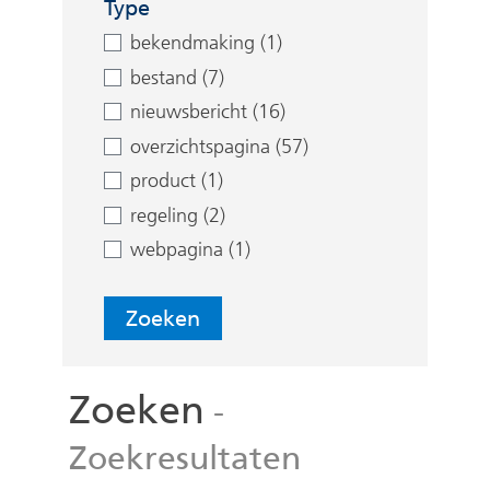
e
Type
n
bekendmaking (1)
bestand (7)
nieuwsbericht (16)
overzichtspagina (57)
product (1)
regeling (2)
webpagina (1)
Zoeken
Zoeken
-
Zoekresultaten