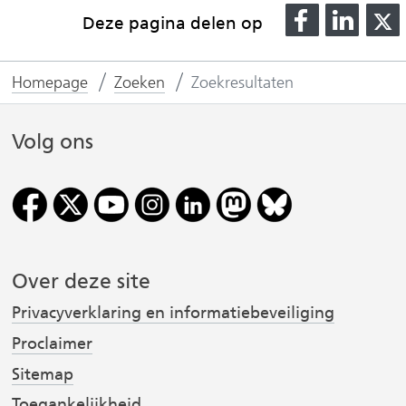
D
D
Deze pagina delen op
e
e
l
l
l
Homepage
Zoeken
Zoekresultaten
e
e
n
n
o
o
Volg ons
p
p
F
L
(
a
i
v
c
n
e
k
Over deze site
r
b
e
o
d
Privacyverklaring en informatiebeveiliging
i
o
I
Proclaimer
j
k
n
Sitemap
(
(
s
v
v
t
Toegankelijkheid