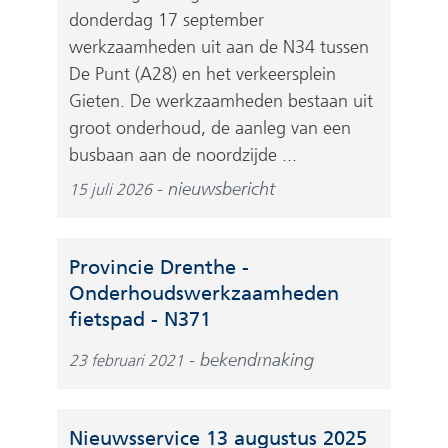
donderdag 17 september
werkzaamheden uit aan de N34 tussen
De Punt (A28) en het verkeersplein
Gieten. De werkzaamheden bestaan uit
groot onderhoud, de aanleg van een
busbaan aan de noordzijde ...
nieuwsbericht
15 juli 2026
Provincie Drenthe -
Onderhoudswerkzaamheden
(
fietspad - N371
v
bekendmaking
23 februari 2021
e
r
w
Nieuwsservice 13 augustus 2025