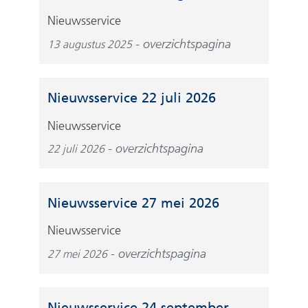
i
j
Nieuwsservice
s
overzichtspagina
13 augustus 2025
t
n
a
Nieuwsservice 22 juli 2026
a
r
Nieuwsservice
e
overzichtspagina
22 juli 2026
e
n
a
Nieuwsservice 27 mei 2026
n
Nieuwsservice
d
e
overzichtspagina
27 mei 2026
r
e
w
Nieuwsservice 24 september