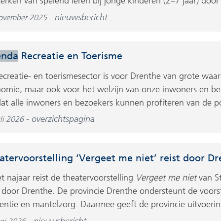
terken van spelend leren bij jonge kinderen (2–7 jaar) door 
nieuwsbericht
ovember 2025
enda
Recreatie en Toerisme
ecreatie- en toerismesector is voor Drenthe van grote waar
omie, maar ook voor het welzijn van onze inwoners en be
dat alle inwoners en bezoekers kunnen profiteren van de pos
overzichtspagina
li 2026
atervoorstelling ‘Vergeet me niet’ reist door D
et najaar reist de theatervoorstelling
Vergeet me niet
van St
 door Drenthe. De provincie Drenthe ondersteunt de voorst
ntie en mantelzorg. Daarmee geeft de provincie uitvoering
nieuwsbericht