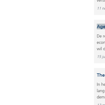
vers
11 n
Ag
De r
econ
wil 
15 ju
The
In h
lang
deme