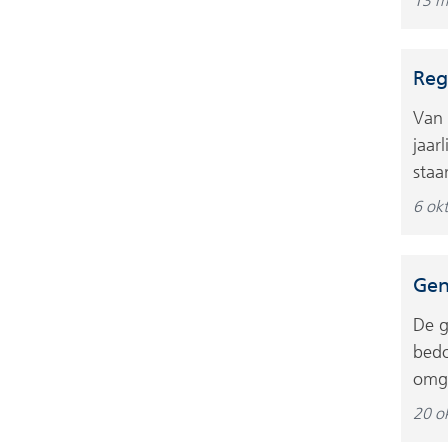
13 m
Reg
Van 
jaar
staa
6 ok
Gen
De g
bedo
omge
20 o