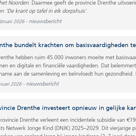
het Noorden
. Daarmee geeft de provincie Drenthe uitvoeri
ten
‘De krant op tafel in elk dorpshuis’
.
nieuwsbericht
ebruari 2026
nthe bundelt krachten om basisvaardigheden te
renthe hebben ruim 45.000 inwoners moeite met basisvaard
nen en digitale en financiële vaardigheden. Dat belemme
name aan de samenleving en beïnvloedt hun gezondheid. D
nieuwsbericht
ruari 2026
vincie Drenthe investeert opnieuw in gelijke ka
rovincie Drenthe verleent een incidentele subsidie van €
ts Netwerk Jonge Kind (DNJK) 2025–2029. Dit vierjarige p