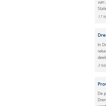
van 
Sta
17 f
Dre
In D
reke
deel
3 feb
Pro
De p
Dren