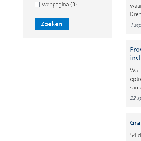
webpagina (3)
waar
Dren
Zoeken
1 se
Pro
inc
Wat 
optr
same
22 ap
Gra
54 d