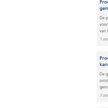
Pro
gem
De p
voor
van 
1 ok
Pro
kan
De g
omst
geme
7 ok