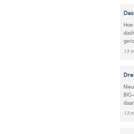
Das
Hoe 
dash
geri
13 m
Dre
Nieu
BIG‑
daar
13 m