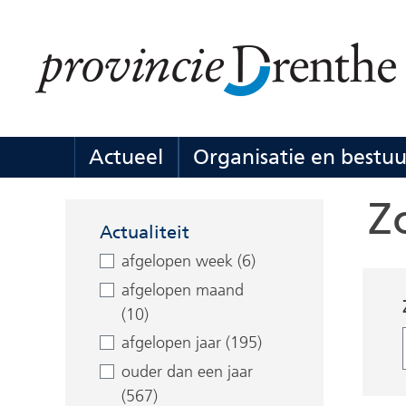
Ga
naar
de
inhoud
Actueel
Organisatie en bestuu
Actueel
Uitklappen
Z
Facetten
Actualiteit
afgelopen week (6)
afgelopen maand
(10)
afgelopen jaar (195)
ouder dan een jaar
(567)