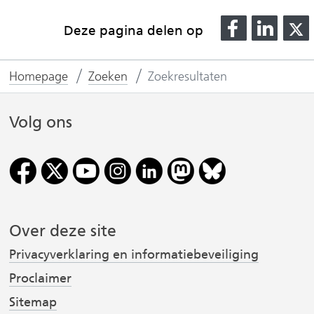
D
D
Deze pagina delen op
e
e
l
l
l
Homepage
Zoeken
Zoekresultaten
e
e
n
n
o
o
Volg ons
p
p
F
L
(
a
i
v
c
n
e
k
Over deze site
r
b
e
o
d
Privacyverklaring en informatiebeveiliging
i
o
I
Proclaimer
j
k
n
Sitemap
(
(
s