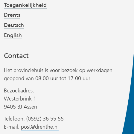
v
v
t
Toegankelijkheid
e
e
Drents
r
r
Deutsch
w
w
English
i
i
r
j
j
s
s
Contact
t
t
n
n
Het provinciehuis is voor bezoek op werkdagen
a
a
geopend van 08.00 uur tot 17.00 uur.
a
a
Bezoekadres:
r
r
Westerbrink 1
e
e
r
9405 BJ Assen
e
e
n
n
Telefoon: (0592) 36 55 55
a
a
E-mail:
post@drenthe.nl
n
n