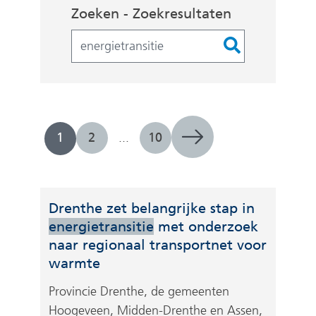
Zoekopdracht
Zoeken - Zoekresultaten
Filters
1
2
...
10
Drenthe zet belangrijke stap in
energietransitie
met onderzoek
naar regionaal transportnet voor
warmte
Provincie Drenthe, de gemeenten
Hoogeveen, Midden-Drenthe en Assen,