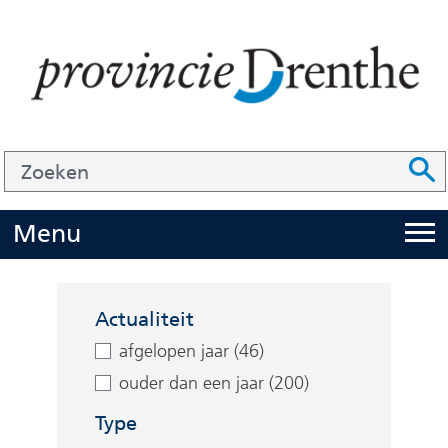
Ga
naar
de
inhoud
Zoek
Z
Z
o
e
U
Menu
i
k
t
e
Facetten
k
n
Actualiteit
l
afgelopen jaar (46)
a
ouder dan een jaar (200)
p
Type
p